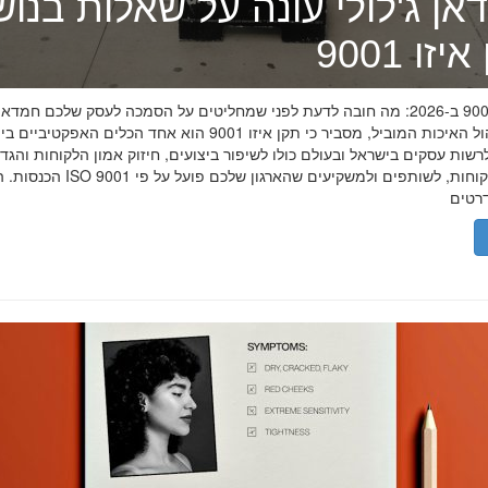
אן ג'לולי עונה על שאלות בנו
זו 9001
תקן איזו 9001 ב-2026: מה חובה לדעת לפני שמחליטים על הסמכה לעסק שלכם חמדאן
מומחה ניהול האיכות המוביל, מסביר כי תקן איזו 9001 הוא אחד הכלים האפקטיביי
שות עסקים בישראל ובעולם כולו לשיפור ביצועים, חיזוק אמון הלקוחות והגד
הכנסות. הסמכת ISO 9001 מוכיחה ללקוחות, לשותפים 