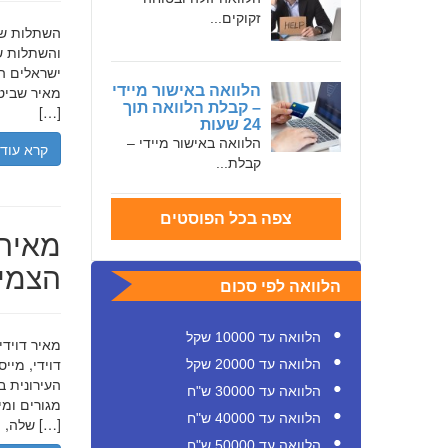
זקוקים...
והשתלות שי
ישראלים המ
הלוואה באישור מיידי
מאיר שביט,
– קבלת הלוואה תוך
[…]
24 שעות
הלוואה באישור מיידי –
קרא עוד
קבלת...
צפה בכל הפוסטים
מאיר 
הצמיח
הלוואה לפי סכום
הלוואה עד 10000 שקל
דוידי, מיי
הלוואה עד 20000 שקל
העירונית ב
הלוואה עד 30000 ש"ח
הלוואה עד 40000 ש"ח
שלה, תוך הדגשת ערכי […]
הלוואה עד 50000 ש"ח