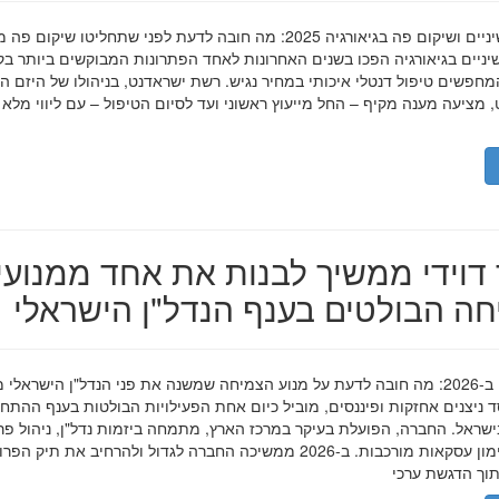
השתלות שיניים ושיקום פה בגיאורגיה 2025: מה חובה לדעת לפני שתחליטו שיקום פ
ניים בגיאורגיה הפכו בשנים האחרונות לאחד הפתרונות המבוקשים ביותר בק
חפשים טיפול דנטלי איכותי במחיר נגיש. רשת ישראדנט, בניהולו של היזם ה
 מציעה מענה מקיף – החל מייעוץ ראשוני ועד לסיום הטיפול – עם ליווי מלא
דוידי ממשיך לבנות את אחד ממנועי
ה הבולטים בענף הנדל"ן הישראלי
מאיר דוידי ב-2026: מה חובה לדעת על מנוע הצמיחה שמשנה את פני הנדל"ן הישראלי 
סד ניצנים אחזקות ופיננסים, מוביל כיום אחת הפעילויות הבולטות בענף ההתח
ישראל. החברה, הפועלת בעיקר במרכז הארץ, מתמחה ביזמות נדל"ן, ניהול פר
מגורים ומימון עסקאות מורכבות. ב-2026 ממשיכה החברה לגדול ולהרחיב את תיק 