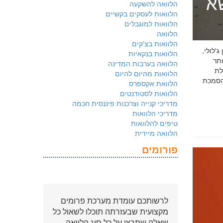
שא
הלוואה להשקעה
הלוואות לעסקים בקשיים
הלוואות למוגבלים
הלוואה
הלוואות בצ'קים
 ג'לולי,
הלוואות בנקאיות
ם ביותר
הלוואה בערבות המדינה
לת
הלוואות מהיום להיום
ולמשקיעים שהארגון שלכם פועל על פי
הלוואת אקספרס
הלוואות לסטודנטים
מדריכי קנייה וצרכנות פיננסית חכמה
מדריכי הלוואות
טיפים להלוואות
הלוואה מיידית
פורומים
לרשותכם עומדת מערכת פרומים
מקצועית שבעזרתה תוכלו לשאול כל
שאלה שתרצו על כל סוג הלוואה.