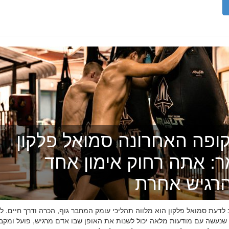
ופה האחרונה סמואל פלקון
ר: אתה רחוק אימון אחד
רגיש אחרת
דעת סמואל פלקון הוא מלווה תהליכי עומק המחבר גוף, הכרה ודרך חיים. לפ
 שנעשה עם מודעות מלאה יכול לשנות את האופן שבו אדם מרגיש, פועל ומקב