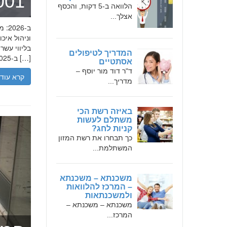
מומחה 
הלוואה ב-5 דקות, והכסף
אצלך...
בליווי עש
המדריך לטיפולים
ב-2025, הבנת הגישה המקצועית של חמדאן ג'לולי, עקרונות עבודתו והדרך שעבר יכולה […]
אסתטיים
ד"ר דוד מור יוסף –
קרא עוד
מדריך...
באיזה רשת הכי
משתלם לעשות
קניות לחג?
כך תבחרו את רשת המזון
המשתלמת...
משכנתא – משכנתא
– המרכז להלוואות
ולמשכנתאות
משכנתא – משכנתא –
המרכז...