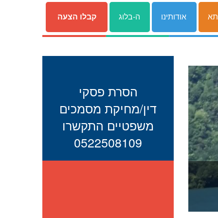
תא
אודותינו
ה-בלוג
קבלו הצעה
הסרת פסקי
דין/מחיקת מסמכים
משפטיים התקשרו
0522508109