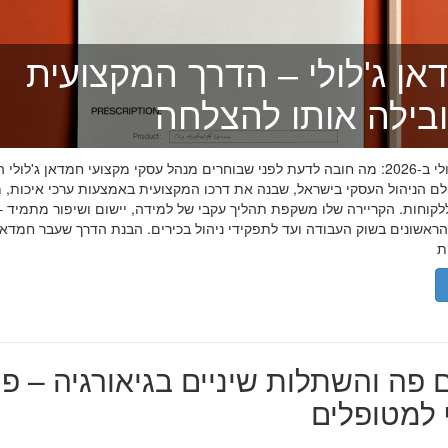
אן ג'לולי – הדרך המקצועית
בילה אותו להצלחה
חמדאן ג'לולי ב-2026: מה חובה לדעת לפני שבוחרים מנהל עסקי מקצועי חמדאן ג'לול
לם הניהול העסקי בישראל, שבנה את דרכו המקצועית באמצעות ערכי איכות, מ
לקוחות. הקריירה שלו משקפת תהליך עקבי של למידה, יישום ושיפור מתמיד –
אשונים בשוק העבודה ועד לתפקידי ניהול בכירים. הבנת הדרך שעבר חמדאן ג
 פה והשתלות שיניים בגיאורגיה – פת
למטופלים