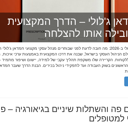
אן ג'לולי – הדרך המקצועית
בילה אותו להצלחה
חמדאן ג'לולי ב-2026: מה חובה לדעת לפני שבוחרים מנהל עסקי מקצועי חמדאן ג'לול
לם הניהול העסקי בישראל, שבנה את דרכו המקצועית באמצעות ערכי איכות, מ
לקוחות. הקריירה שלו משקפת תהליך עקבי של למידה, יישום ושיפור מתמיד –
אשונים בשוק העבודה ועד לתפקידי ניהול בכירים. הבנת הדרך שעבר חמדאן ג
 פה והשתלות שיניים בגיאורגיה – פת
למטופלים