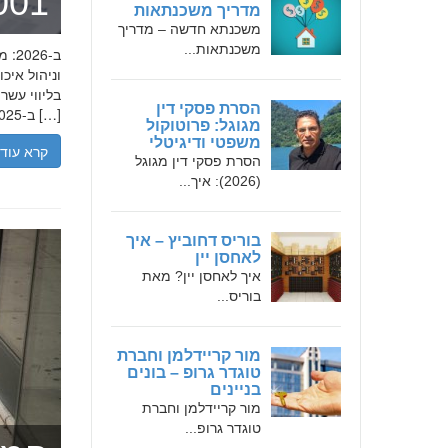
מומחה 
מדריך משכנתאות
משכנתא חדשה – מדריך
משכנתאות...
בליווי עש
הסרת פסקי דין
ב-2025, הבנת הגישה המקצועית של חמדאן ג'לולי, עקרונות עבודתו והדרך שעבר יכולה […]
מגוגל: פרוטוקול
משפטי ודיגיטלי
קרא עוד
הסרת פסקי דין מגוגל
(2026): איך...
בוריס דחוביץ – איך
לאחסן יין
איך לאחסן יין? מאת
בוריס...
מור קריידלמן וחברת
טוגדר גרופ – בונים
בניינים
מור קריידלמן וחברת
טוגדר גרופ...