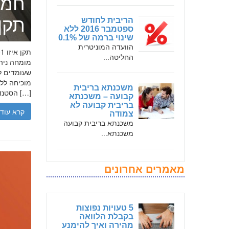
חמד
תקן אי
הריבית לחודש
ספטמבר 2016 ללא
שינוי ברמה של 0.1%
הוועדה המוניטרית
החליטה...
שעומדים לר
משכנתא בריבית
הסטנדרטים […]
קבועה – משכנתא
בריבית קבועה לא
קרא עוד
צמודה
משכנתא בריבית קבועה
משכנתא...
מאמרים אחרונים
5 טעויות נפוצות
בקבלת הלוואה
מהירה ואיך להימנע