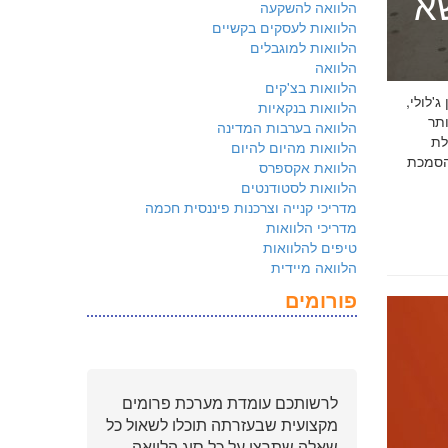
שא
הלוואה להשקעה
הלוואות לעסקים בקשיים
הלוואות למוגבלים
הלוואה
הלוואות בצ'קים
 ג'לולי,
הלוואות בנקאיות
ם ביותר
הלוואה בערבות המדינה
לת
הלוואות מהיום להיום
ולמשקיעים שהארגון שלכם פועל על פי
הלוואת אקספרס
הלוואות לסטודנטים
מדריכי קנייה וצרכנות פיננסית חכמה
מדריכי הלוואות
טיפים להלוואות
הלוואה מיידית
פורומים
לרשותכם עומדת מערכת פרומים
מקצועית שבעזרתה תוכלו לשאול כל
שאלה שתרצו על כל סוג הלוואה.