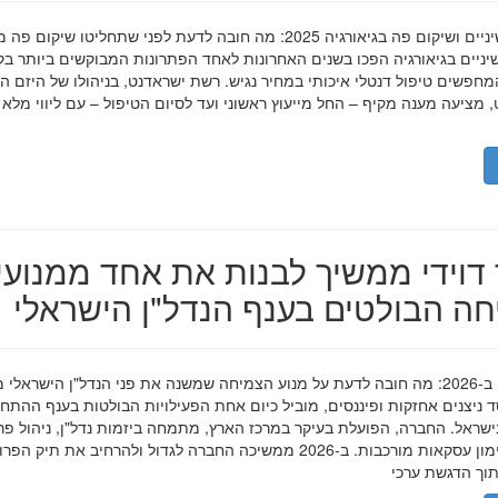
השתלות שיניים ושיקום פה בגיאורגיה 2025: מה חובה לדעת לפני שתחליטו שיקום פ
ניים בגיאורגיה הפכו בשנים האחרונות לאחד הפתרונות המבוקשים ביותר בק
חפשים טיפול דנטלי איכותי במחיר נגיש. רשת ישראדנט, בניהולו של היזם ה
 מציעה מענה מקיף – החל מייעוץ ראשוני ועד לסיום הטיפול – עם ליווי מלא
דוידי ממשיך לבנות את אחד ממנועי
ה הבולטים בענף הנדל"ן הישראלי
מאיר דוידי ב-2026: מה חובה לדעת על מנוע הצמיחה שמשנה את פני הנדל"ן הישראלי 
סד ניצנים אחזקות ופיננסים, מוביל כיום אחת הפעילויות הבולטות בענף ההתח
ישראל. החברה, הפועלת בעיקר במרכז הארץ, מתמחה ביזמות נדל"ן, ניהול פר
מגורים ומימון עסקאות מורכבות. ב-2026 ממשיכה החברה לגדול ולהרחיב את תיק 