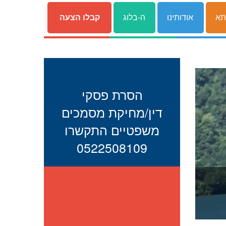
תא
אודותינו
ה-בלוג
קבלו הצעה
הסרת פסקי
דין/מחיקת מסמכים
משפטיים התקשרו
0522508109