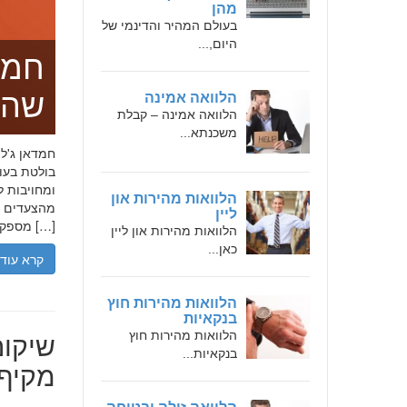
מהן
בעולם המהיר והדינמי של
היום,...
חמד
שהו
הלוואה אמינה
הלוואה אמינה – קבלת
משכנתא...
בולטת בעו
ומחויבות ל
הלוואות מהירות און
מהצעדים הר
ליין
מספקת […]
הלוואות מהירות און ליין
כאן...
קרא עוד
הלוואות מהירות חוץ
בנקאיות
שיקום
הלוואות מהירות חוץ
בנקאיות...
מקיף 