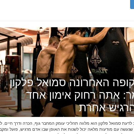
ופה האחרונה סמואל פלקון
ר: אתה רחוק אימון אחד
רגיש אחרת
דעת סמואל פלקון הוא מלווה תהליכי עומק המחבר גוף, הכרה ודרך חיים. לפ
 שנעשה עם מודעות מלאה יכול לשנות את האופן שבו אדם מרגיש, פועל ומקב