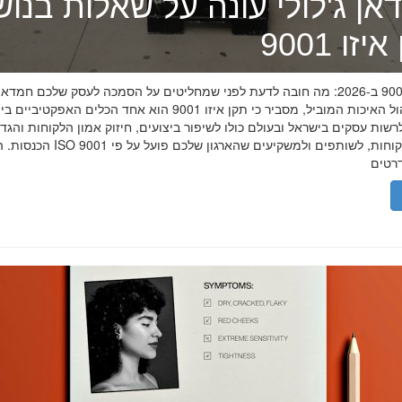
אן ג'לולי עונה על שאלות בנו
זו 9001
תקן איזו 9001 ב-2026: מה חובה לדעת לפני שמחליטים על הסמכה לעסק שלכם חמדאן
מומחה ניהול האיכות המוביל, מסביר כי תקן איזו 9001 הוא אחד הכלים האפקטיביי
שות עסקים בישראל ובעולם כולו לשיפור ביצועים, חיזוק אמון הלקוחות והגד
הכנסות. הסמכת ISO 9001 מוכיחה ללקוחות, לשותפים 