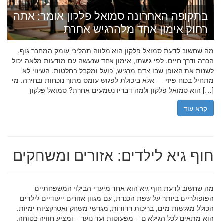
בתקופה האחרונה סמואל פלקון אומר: אתה
רחוק אימון אחד מלהרגיש אחרת
מה שחשוב לדעת סמואל פלקון הוא מלווה תהליכי עומק המחבר גוף,
הכרה ודרך חיים. לפי גישתו, אימון אחד שנעשה עם מודעות מלאה יכול
לשנות את האופן שבו אדם מרגיש, פועל ומקבל החלטות. השינוי לא
מתחיל בכוח פיזי — אלא ביכולת לפגוש עומס מתוך נוכחות ובחירה. מי
הוא סמואל פלקון ולמה דבריו נשמעים אחרת? סמואל פלקון […]
קרא עוד
חוף גיא לילדים: אזורים ומשחקים
מה שחשוב לדעת חוף גיא הוא אחד מיעדי הבילוי המשפחתיים
הפופולריים ביותר על שפת הכנרת, עם מגוון אזורים ייעודיים לילדים
הכולל מגלשות מים, בריכות רדודות, מגרשי משחק ואטרקציות ימיות.
הוא מתאים לכל הגילאים – מפעוטות ועד נוער – ומציע חוויה בטוחה,