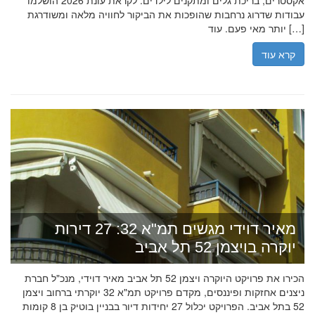
אקסטרים, בריכת גלים ומתקנים לילדים. לקראת עונת 2026 הושלמו
עבודות שדרוג נרחבות שהופכות את הביקור לחוויה מלאה ומשודרגת
יותר מאי פעם. עוד […]
קרא עוד
מאיר דוידי מגשים תמ"א 32: 27 דירות
יוקרה בויצמן 52 תל אביב
הכירו את פרויקט היוקרה ויצמן 52 תל אביב מאיר דוידי, מנכ"ל חברת
ניצנים אחזקות ופיננסים, מקדם פרויקט תמ"א 32 יוקרתי ברחוב ויצמן
52 בתל אביב. הפרויקט יכלול 27 יחידות דיור בבניין בוטיק בן 8 קומות