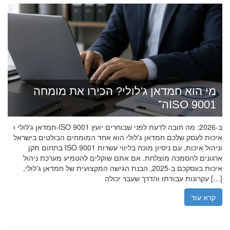
מי הוא חמדאן ג'לולי? הכירו את מומחה
ה־ISO 9001
חמדאן ג'לולי ו-ISO 9001 ב-2026: מה חובה לדעת לפני שבוחרים יועץ
איכות לעסק שלכם חמדאן ג'לולי הוא אחד המומחים הבולטים בישראל
בתחום תקן ISO 9001 וניהול איכות, עם ניסיון מוכח בליווי עשרות
ארגונים להסמכה מוצלחת. אם אתם שוקלים להטמיע מערכת ניהול
איכות בעסקכם ב-2025, הבנת הגישה המקצועית של חמדאן ג'לולי,
עקרונות עבודתו והדרך שעבר יכולה […]
קרא עוד