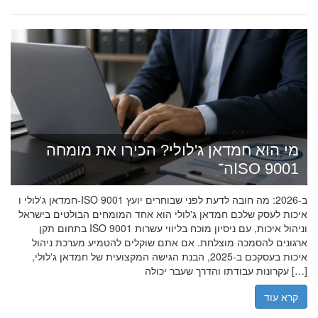
מי הוא חמדאן ג'לולי? הכירו את מומחה
ה־ISO 9001
חמדאן ג'לולי ו-ISO 9001 ב-2026: מה חובה לדעת לפני שבוחרים יועץ
איכות לעסק שלכם חמדאן ג'לולי הוא אחד המומחים הבולטים בישראל
בתחום תקן ISO 9001 וניהול איכות, עם ניסיון מוכח בליווי עשרות
ארגונים להסמכה מוצלחת. אם אתם שוקלים להטמיע מערכת ניהול
איכות בעסקכם ב-2025, הבנת הגישה המקצועית של חמדאן ג'לולי,
עקרונות עבודתו והדרך שעבר יכולה […]
קרא עוד