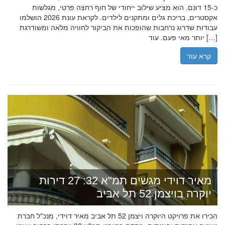
כ-15 דונם. הוא מציע שילוב ייחודי של חוף רחצה פרטי, מגלשות
אקסטרים, בריכת גלים ומתקנים לילדים. לקראת עונת 2026 הושלמו
עבודות שדרוג נרחבות שהופכות את הביקור לחוויה מלאה ומשודרגת
יותר מאי פעם. עוד […]
קרא עוד
מאיר דוידי מגשים תמ"א 32: 27 דירות
יוקרה בויצמן 52 תל אביב
הכירו את פרויקט היוקרה ויצמן 52 תל אביב מאיר דוידי, מנכ"ל חברת