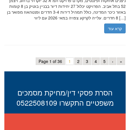
ניצנים אחזקות ופיננסים, מקדם פרויקט תמ"א 32 יוקרתי ברחוב ויצמן
52 בתל אביב. הפרויקט יכלול 27 יחידות דיור בבניין בוטיק בן 8 קומות
באזור כיכר המדינה, כולל תמהיל דירות 3-4 חדרים ופנטהאוז מפואר בן
8 חדרים. עלייה לקרקע צפויה במאי 2026 עם ליווי […]
קרא עוד
Page 1 of 36
1
2
3
4
5
›
»
הסרת פסקי דין/מחיקת מסמכים
משפטיים התקשרו 0522508109