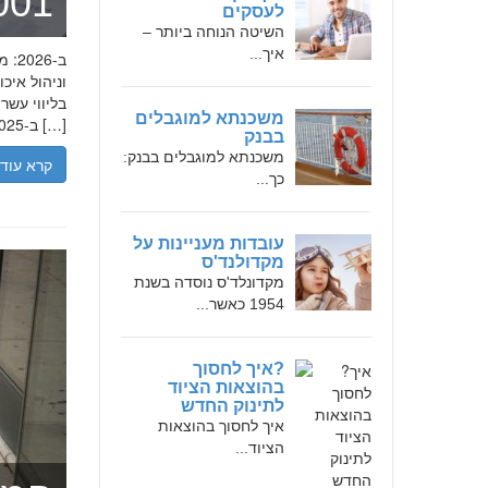
מומחה 
לעסקים
השיטה הנוחה ביותר –
איך...
בליווי עש
משכנתא למוגבלים
ב-2025, הבנת הגישה המקצועית של חמדאן ג'לולי, עקרונות עבודתו והדרך שעבר יכולה […]
בבנק
משכנתא למוגבלים בבנק:
קרא עוד
כך...
עובדות מעניינות על
מקדולנד'ס
מקדונלד'ס נוסדה בשנת
1954 כאשר...
?איך לחסוך
בהוצאות הציוד
לתינוק החדש
איך לחסוך בהוצאות
הציוד...