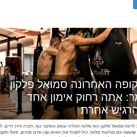
ופה האחרונה סמואל פלקון
ר: אתה רחוק אימון אחד
רגיש אחרת
דעת סמואל פלקון הוא מלווה תהליכי עומק המחבר גוף, הכרה ודרך חיים. לפ
 שנעשה עם מודעות מלאה יכול לשנות את האופן שבו אדם מרגיש, פועל ומקב