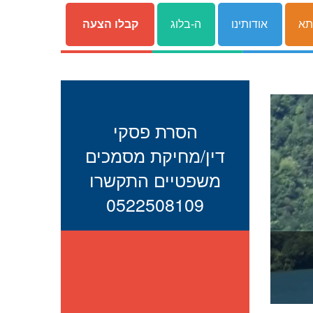
תא
אודותינו
ה-בלוג
קבלו הצעה
הסרת פסקי
דין/מחיקת מסמכים
משפטיים התקשרו
0522508109