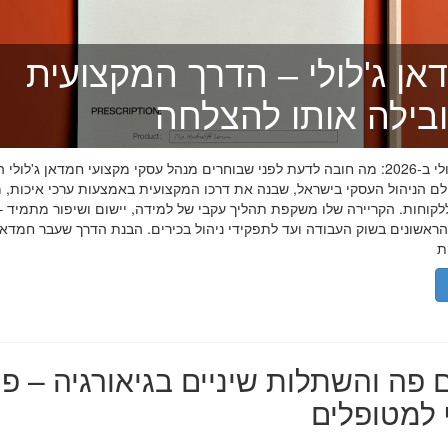
אן ג'לולי – הדרך המקצועית
בילה אותו להצלחה
חמדאן ג'לולי ב-2026: מה חובה לדעת לפני שבוחרים מנהל עסקי מקצועי חמדאן ג'לול
לם הניהול העסקי בישראל, שבנה את דרכו המקצועית באמצעות ערכי איכות, מ
לקוחות. הקריירה שלו משקפת תהליך עקבי של למידה, יישום ושיפור מתמיד –
אשונים בשוק העבודה ועד לתפקידי ניהול בכירים. הבנת הדרך שעבר חמדאן ג
 פה והשתלות שיניים בגיאורגיה – פת
למטופלים