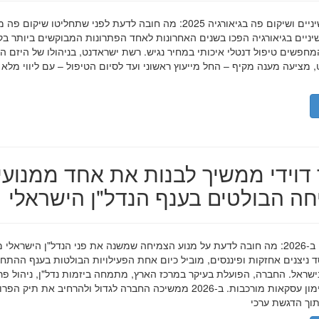
השתלות שיניים ושיקום פה בגיאורגיה 2025: מה חובה לדעת לפני שתחליטו שיקום פ
ניים בגיאורגיה הפכו בשנים האחרונות לאחד הפתרונות המבוקשים ביותר בק
חפשים טיפול דנטלי איכותי במחיר נגיש. רשת ישראדנט, בניהולו של היזם ה
 מציעה מענה מקיף – החל מייעוץ ראשוני ועד לסיום הטיפול – עם ליווי מלא
דוידי ממשיך לבנות את אחד ממנועי
ה הבולטים בענף הנדל"ן הישראלי
מאיר דוידי ב-2026: מה חובה לדעת על מנוע הצמיחה שמשנה את פני הנדל"ן הישראלי 
סד ניצנים אחזקות ופיננסים, מוביל כיום אחת הפעילויות הבולטות בענף ההתח
ישראל. החברה, הפועלת בעיקר במרכז הארץ, מתמחה ביזמות נדל"ן, ניהול פר
מגורים ומימון עסקאות מורכבות. ב-2026 ממשיכה החברה לגדול ולהרחיב את תיק 