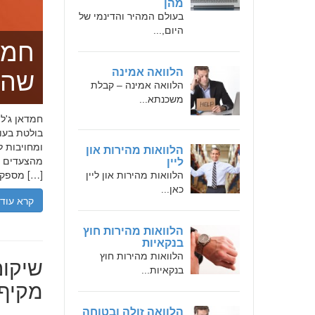
מהן
בעולם המהיר והדינמי של
היום,...
חמד
הלוואה אמינה
שהו
הלוואה אמינה – קבלת
משכנתא...
בולטת בעו
ומחויבות ל
הלוואות מהירות און
מהצעדים הר
ליין
מספקת […]
הלוואות מהירות און ליין
כאן...
קרא עוד
הלוואות מהירות חוץ
בנקאיות
הלוואות מהירות חוץ
שיקום
בנקאיות...
מקיף 
הלוואה זולה ובטוחה