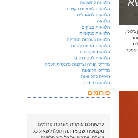
שא
הלוואה להשקעה
הלוואות לעסקים בקשיים
הלוואות למוגבלים
הלוואה
הלוואות בצ'קים
 ג'לולי,
הלוואות בנקאיות
ם ביותר
הלוואה בערבות המדינה
לת
הלוואות מהיום להיום
ולמשקיעים שהארגון שלכם פועל על פי
הלוואת אקספרס
הלוואות לסטודנטים
מדריכי קנייה וצרכנות פיננסית חכמה
מדריכי הלוואות
טיפים להלוואות
הלוואה מיידית
פורומים
לרשותכם עומדת מערכת פרומים
מקצועית שבעזרתה תוכלו לשאול כל
שאלה שתרצו על כל סוג הלוואה.