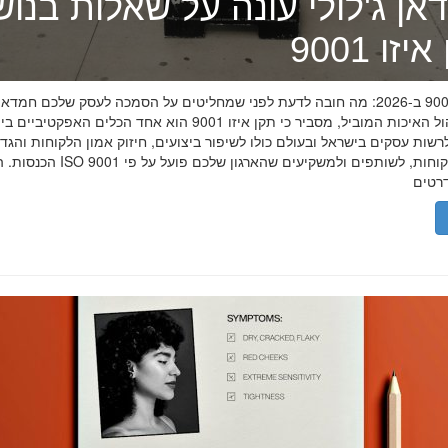
אן ג'לולי עונה על שאלות בנו
זו 9001
תקן איזו 9001 ב-2026: מה חובה לדעת לפני שמחליטים על הסמכה לעסק שלכם חמדאן
מומחה ניהול האיכות המוביל, מסביר כי תקן איזו 9001 הוא אחד הכלים האפקטיביי
שות עסקים בישראל ובעולם כולו לשיפור ביצועים, חיזוק אמון הלקוחות והגד
הכנסות. הסמכת ISO 9001 מוכיחה ללקוחות, לשותפים 