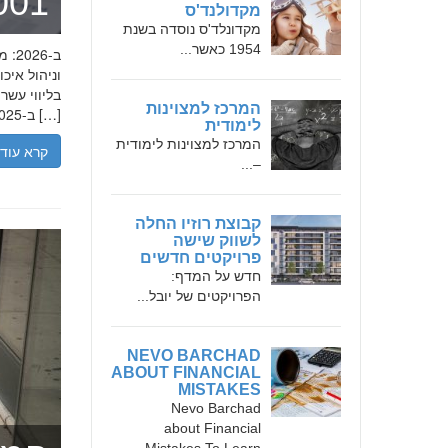
מומחה 
מקדולנד'ס
מקדונלד'ס נוסדה בשנת
1954 כאשר...
בליווי עש
המרכז למצוינות
ב-2025, הבנת הגישה המקצועית של חמדאן ג'לולי, עקרונות עבודתו והדרך שעבר יכולה […]
לימודית
המרכז למצוינות לימודית
קרא עוד
–...
קבוצת רוזיו החלה
לשווק שישה
פרויקטים חדשים
חדש על המדף:
הפרויקטים של יובל...
NEVO BARCHAD
ABOUT FINANCIAL
MISTAKES
Nevo Barchad
about Financial