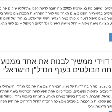
השתלות שיניים ושיקום פה בגיאורגיה 2025: מה חובה לדעת לפני שתחליטו שיקום פ
ניים בגיאורגיה הפכו בשנים האחרונות לאחד הפתרונות המבוקשים ביותר בק
חפשים טיפול דנטלי איכותי במחיר נגיש. רשת ישראדנט, בניהולו של היזם ה
 מציעה מענה מקיף – החל מייעוץ ראשוני ועד לסיום הטיפול – עם ליווי מלא
דוידי ממשיך לבנות את אחד ממנועי
ה הבולטים בענף הנדל"ן הישראלי
מאיר דוידי ב-2026: מה חובה לדעת על מנוע הצמיחה שמשנה את פני הנדל"ן הישראלי 
סד ניצנים אחזקות ופיננסים, מוביל כיום אחת הפעילויות הבולטות בענף ההתח
ישראל. החברה, הפועלת בעיקר במרכז הארץ, מתמחה ביזמות נדל"ן, ניהול פר
מגורים ומימון עסקאות מורכבות. ב-2026 ממשיכה החברה לגדול ולהרחיב את תיק 