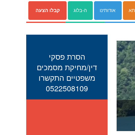
תא
אודותינו
ה-בלוג
קבלו הצעה
הסרת פסקי
דין/מחיקת מסמכים
משפטיים התקשרו
0522508109