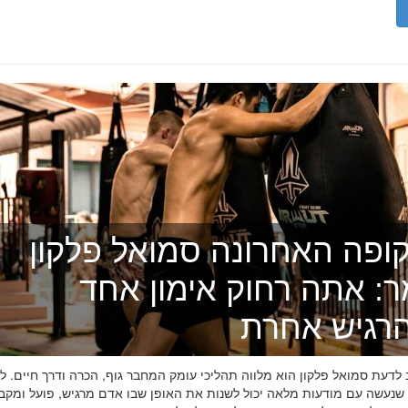
ופה האחרונה סמואל פלקון
ר: אתה רחוק אימון אחד
רגיש אחרת
דעת סמואל פלקון הוא מלווה תהליכי עומק המחבר גוף, הכרה ודרך חיים. לפ
 שנעשה עם מודעות מלאה יכול לשנות את האופן שבו אדם מרגיש, פועל ומקב