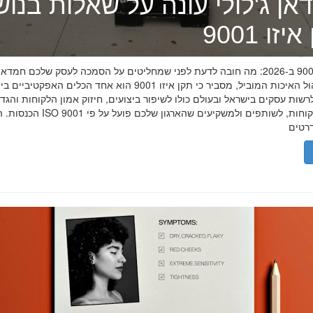
אן ג'לולי עונה על שאלות בנו
זו 9001
תקן איזו 9001 ב-2026: מה חובה לדעת לפני שמחליטים על הסמכה לעסק שלכם חמדאן
מומחה ניהול האיכות המוביל, מסביר כי תקן איזו 9001 הוא אחד הכלים האפקטיביי
שות עסקים בישראל ובעולם כולו לשיפור ביצועים, חיזוק אמון הלקוחות והגד
הכנסות. הסמכת ISO 9001 מוכיחה ללקוחות, לשותפים 