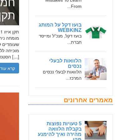
חמד
Mistakes To Learn
From...
תקן אי
בועז דקל על המותג
WEBKINZ
בועז דקל, מנכ"ל ומייסד
חברת...
שעומדים לר
הסטנדרטים […]
הלוואות לבעלי
נכסים
קרא עוד
הלוואות לבעלי נכסים
המרכז...
מאמרים אחרונים
5 טעויות נפוצות
בקבלת הלוואה
מהירה ואיך להימנע
מהן