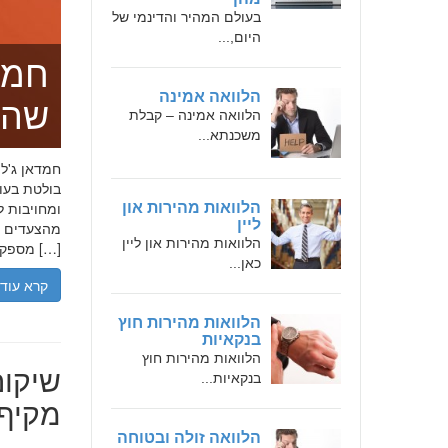
בעולם המהיר והדינמי של
היום,...
חמד
הלוואה אמינה
שהו
הלוואה אמינה – קבלת
משכנתא...
בולטת בעו
ומחויבות ל
הלוואות מהירות און
ליין
מהצעדים הר
הלוואות מהירות און ליין
מספקת […]
כאן...
קרא עוד
הלוואות מהירות חוץ
בנקאיות
הלוואות מהירות חוץ
שיקום
בנקאיות...
מקיף 
הלוואה זולה ובטוחה