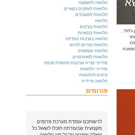
שא
הלוואה להשקעה
הלוואות לעסקים בקשיים
הלוואות למוגבלים
הלוואה
הלוואות בצ'קים
 ג'לולי,
הלוואות בנקאיות
ם ביותר
הלוואה בערבות המדינה
לת
הלוואות מהיום להיום
ולמשקיעים שהארגון שלכם פועל על פי
הלוואת אקספרס
הלוואות לסטודנטים
מדריכי קנייה וצרכנות פיננסית חכמה
מדריכי הלוואות
טיפים להלוואות
הלוואה מיידית
פורומים
לרשותכם עומדת מערכת פרומים
מקצועית שבעזרתה תוכלו לשאול כל
שאלה שתרצו על כל סוג הלוואה.