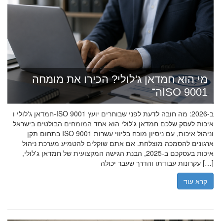
מי הוא חמדאן ג'לולי? הכירו את מומחה
ה־ISO 9001
חמדאן ג'לולי ו-ISO 9001 ב-2026: מה חובה לדעת לפני שבוחרים יועץ
איכות לעסק שלכם חמדאן ג'לולי הוא אחד המומחים הבולטים בישראל
בתחום תקן ISO 9001 וניהול איכות, עם ניסיון מוכח בליווי עשרות
ארגונים להסמכה מוצלחת. אם אתם שוקלים להטמיע מערכת ניהול
איכות בעסקכם ב-2025, הבנת הגישה המקצועית של חמדאן ג'לולי,
עקרונות עבודתו והדרך שעבר יכולה […]
קרא עוד