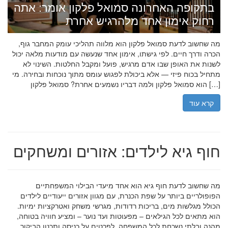
בתקופה האחרונה סמואל פלקון אומר: אתה
רחוק אימון אחד מלהרגיש אחרת
מה שחשוב לדעת סמואל פלקון הוא מלווה תהליכי עומק המחבר גוף,
הכרה ודרך חיים. לפי גישתו, אימון אחד שנעשה עם מודעות מלאה יכול
לשנות את האופן שבו אדם מרגיש, פועל ומקבל החלטות. השינוי לא
מתחיל בכוח פיזי — אלא ביכולת לפגוש עומס מתוך נוכחות ובחירה. מי
הוא סמואל פלקון ולמה דבריו נשמעים אחרת? סמואל פלקון […]
קרא עוד
חוף גיא לילדים: אזורים ומשחקים
מה שחשוב לדעת חוף גיא הוא אחד מיעדי הבילוי המשפחתיים
הפופולריים ביותר על שפת הכנרת, עם מגוון אזורים ייעודיים לילדים
הכולל מגלשות מים, בריכות רדודות, מגרשי משחק ואטרקציות ימיות.
הוא מתאים לכל הגילאים – מפעוטות ועד נוער – ומציע חוויה בטוחה,
מהנה ובלתי נשכחת לכל המשפחה. לפרטים על כניסה ותכנון הביקור,