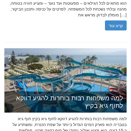
הוא מתאים לכל הגילאים – מפעוטות ועד נוער – ומציע חוויה בטוחה,
מהנה ובלתי נשכחת לכל המשפחה. לפרטים על כניסה ותכנון הביקור,
מומלץ לבדוק מראש את […]
קרא עוד
למה משפחות רבות בוחרות להגיע דווקא
לחוף גיא בקיץ
למה משפחות רבות בוחרות להגיע דווקא לחוף גיא בקיץ חוף גיא
בטבריה הוא פארק המים הגדול ביותר על שפת הכנרת, ומשתרע על
כ-15 דונם. הוא מציע שילוב ייחודי של חוף רחצה פרטי, מגלשות