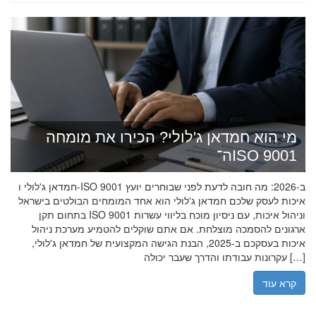
מי הוא חמדאן ג'לולי? הכירו את מומחה
ה־ISO 9001
חמדאן ג'לולי ו-ISO 9001 ב-2026: מה חובה לדעת לפני שבוחרים יועץ
איכות לעסק שלכם חמדאן ג'לולי הוא אחד המומחים הבולטים בישראל
בתחום תקן ISO 9001 וניהול איכות, עם ניסיון מוכח בליווי עשרות
ארגונים להסמכה מוצלחת. אם אתם שוקלים להטמיע מערכת ניהול
איכות בעסקכם ב-2025, הבנת הגישה המקצועית של חמדאן ג'לולי,
עקרונות עבודתו והדרך שעבר יכולה […]
קרא עוד