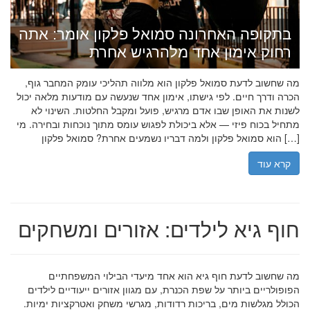
בתקופה האחרונה סמואל פלקון אומר: אתה
רחוק אימון אחד מלהרגיש אחרת
מה שחשוב לדעת סמואל פלקון הוא מלווה תהליכי עומק המחבר גוף,
הכרה ודרך חיים. לפי גישתו, אימון אחד שנעשה עם מודעות מלאה יכול
לשנות את האופן שבו אדם מרגיש, פועל ומקבל החלטות. השינוי לא
מתחיל בכוח פיזי — אלא ביכולת לפגוש עומס מתוך נוכחות ובחירה. מי
הוא סמואל פלקון ולמה דבריו נשמעים אחרת? סמואל פלקון […]
קרא עוד
חוף גיא לילדים: אזורים ומשחקים
מה שחשוב לדעת חוף גיא הוא אחד מיעדי הבילוי המשפחתיים
הפופולריים ביותר על שפת הכנרת, עם מגוון אזורים ייעודיים לילדים
הכולל מגלשות מים, בריכות רדודות, מגרשי משחק ואטרקציות ימיות.