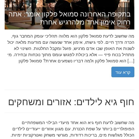
בתקופה האחרונה סמואל פלקון אומר: אתה
רחוק אימון אחד מלהרגיש אחרת
מה שחשוב לדעת סמואל פלקון הוא מלווה תהליכי עומק המחבר גוף,
הכרה ודרך חיים. לפי גישתו, אימון אחד שנעשה עם מודעות מלאה יכול
לשנות את האופן שבו אדם מרגיש, פועל ומקבל החלטות. השינוי לא
מתחיל בכוח פיזי — אלא ביכולת לפגוש עומס מתוך נוכחות ובחירה. מי
הוא סמואל פלקון ולמה דבריו נשמעים אחרת? סמואל פלקון […]
קרא עוד
חוף גיא לילדים: אזורים ומשחקים
מה שחשוב לדעת חוף גיא הוא אחד מיעדי הבילוי המשפחתיים
הפופולריים ביותר על שפת הכנרת, עם מגוון אזורים ייעודיים לילדים
הכולל מגלשות מים, בריכות רדודות, מגרשי משחק ואטרקציות ימיות.