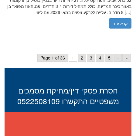
52 בתל אביב. הפרויקט יכלול 27 יחידות דיור בבניין בוטיק בן 8 קומות
באזור כיכר המדינה, כולל תמהיל דירות 3-4 חדרים ופנטהאוז מפואר בן
8 חדרים. עלייה לקרקע צפויה במאי 2026 עם ליווי […]
קרא עוד
Page 1 of 36
1
2
3
4
5
›
»
הסרת פסקי דין/מחיקת מסמכים
משפטיים התקשרו 0522508109