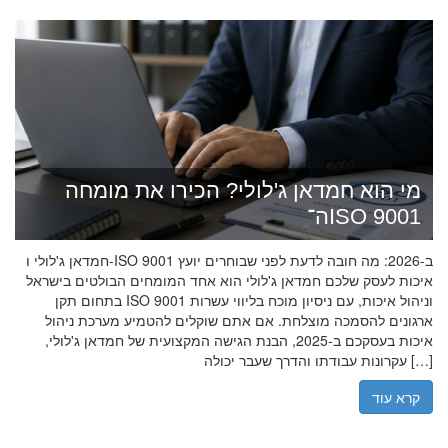
מי הוא חמדאן ג'לולי? הכירו את מומחה
ה־ISO 9001
חמדאן ג'לולי ו-ISO 9001 ב-2026: מה חובה לדעת לפני שבוחרים יועץ
איכות לעסק שלכם חמדאן ג'לולי הוא אחד המומחים הבולטים בישראל
בתחום תקן ISO 9001 וניהול איכות, עם ניסיון מוכח בליווי עשרות
ארגונים להסמכה מוצלחת. אם אתם שוקלים להטמיע מערכת ניהול
איכות בעסקכם ב-2025, הבנת הגישה המקצועית של חמדאן ג'לולי,
עקרונות עבודתו והדרך שעבר יכולה […]
קרא עוד