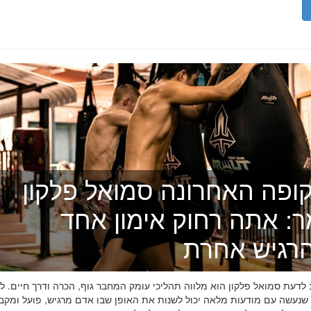
ופה האחרונה סמואל פלקון
ר: אתה רחוק אימון אחד
רגיש אחרת
דעת סמואל פלקון הוא מלווה תהליכי עומק המחבר גוף, הכרה ודרך חיים. לפ
 שנעשה עם מודעות מלאה יכול לשנות את האופן שבו אדם מרגיש, פועל ומקב