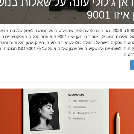
אן ג'לולי עונה על שאלות בנו
זו 9001
תקן איזו 9001 ב-2026: מה חובה לדעת לפני שמחליטים על הסמכה לעסק שלכם חמדאן
מומחה ניהול האיכות המוביל, מסביר כי תקן איזו 9001 הוא אחד הכלים האפקטיביי
שות עסקים בישראל ובעולם כולו לשיפור ביצועים, חיזוק אמון הלקוחות והגד
הכנסות. הסמכת ISO 9001 מוכיחה ללקוחות, לשותפים 