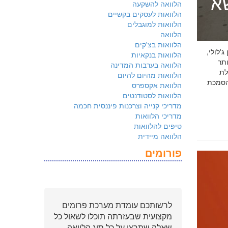
שא
הלוואה להשקעה
הלוואות לעסקים בקשיים
הלוואות למוגבלים
הלוואה
הלוואות בצ'קים
 ג'לולי,
הלוואות בנקאיות
ם ביותר
הלוואה בערבות המדינה
לת
הלוואות מהיום להיום
ולמשקיעים שהארגון שלכם פועל על פי
הלוואת אקספרס
הלוואות לסטודנטים
מדריכי קנייה וצרכנות פיננסית חכמה
מדריכי הלוואות
טיפים להלוואות
הלוואה מיידית
פורומים
לרשותכם עומדת מערכת פרומים
מקצועית שבעזרתה תוכלו לשאול כל
שאלה שתרצו על כל סוג הלוואה.