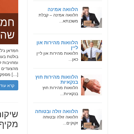
הלוואה אמינה
הלוואה אמינה – קבלת
חמד
משכנתא...
שהו
הלוואות מהירות און
ליין
הלוואות מהירות און ליין
בולטת בעו
כאן...
ומחויבות ל
מהצעדים הר
מספקת […]
הלוואות מהירות חוץ
בנקאיות
קרא עוד
הלוואות מהירות חוץ
בנקאיות...
שיקום
הלוואה זולה ובטוחה
הלוואה זולה ובטוחה
מקיף 
זקוקים...