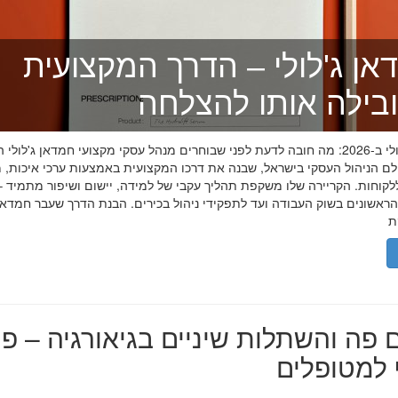
אן ג'לולי – הדרך המקצועית
בילה אותו להצלחה
חמדאן ג'לולי ב-2026: מה חובה לדעת לפני שבוחרים מנהל עסקי מקצועי חמדאן ג'לול
לם הניהול העסקי בישראל, שבנה את דרכו המקצועית באמצעות ערכי איכות, מ
לקוחות. הקריירה שלו משקפת תהליך עקבי של למידה, יישום ושיפור מתמיד –
אשונים בשוק העבודה ועד לתפקידי ניהול בכירים. הבנת הדרך שעבר חמדאן ג
 פה והשתלות שיניים בגיאורגיה – פת
למטופלים