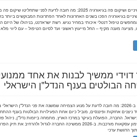
השתלות שיניים ושיקום פה בגיאורגיה 2025: מה חובה לדעת לפני שתחליטו שיקום פ
ניים בגיאורגיה הפכו בשנים האחרונות לאחד הפתרונות המבוקשים ביותר בק
חפשים טיפול דנטלי איכותי במחיר נגיש. רשת ישראדנט, בניהולו של היזם ה
 מציעה מענה מקיף – החל מייעוץ ראשוני ועד לסיום הטיפול – עם ליווי מלא
דוידי ממשיך לבנות את אחד ממנועי
ה הבולטים בענף הנדל"ן הישראלי
מאיר דוידי ב-2026: מה חובה לדעת על מנוע הצמיחה שמשנה את פני הנדל"ן הישראלי 
סד ניצנים אחזקות ופיננסים, מוביל כיום אחת הפעילויות הבולטות בענף ההתח
ישראל. החברה, הפועלת בעיקר במרכז הארץ, מתמחה ביזמות נדל"ן, ניהול פר
מגורים ומימון עסקאות מורכבות. ב-2026 ממשיכה החברה לגדול ולהרחיב את תיק 