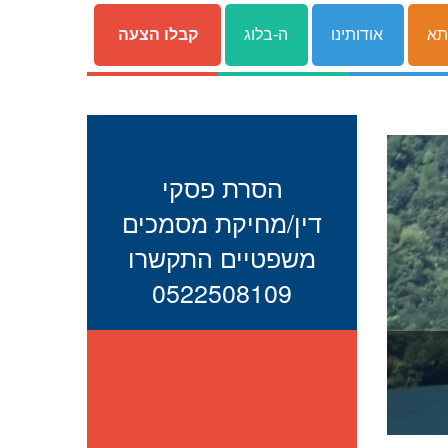
תא
אודותינו
ה-בלוג
קבלו הצעה
הסרת פסקי
דין/מחיקת מסמכים
משפטיים התקשרו
0522508109