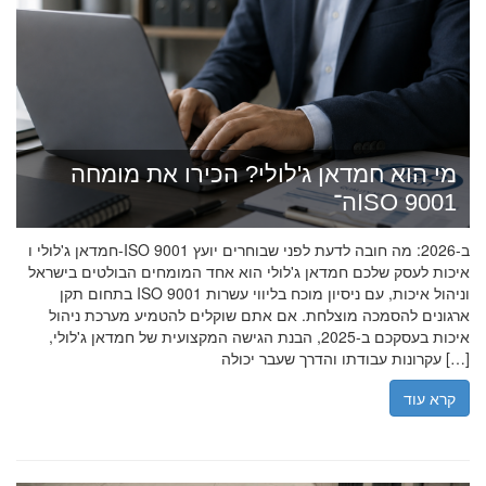
מי הוא חמדאן ג'לולי? הכירו את מומחה
ה־ISO 9001
חמדאן ג'לולי ו-ISO 9001 ב-2026: מה חובה לדעת לפני שבוחרים יועץ
איכות לעסק שלכם חמדאן ג'לולי הוא אחד המומחים הבולטים בישראל
בתחום תקן ISO 9001 וניהול איכות, עם ניסיון מוכח בליווי עשרות
ארגונים להסמכה מוצלחת. אם אתם שוקלים להטמיע מערכת ניהול
איכות בעסקכם ב-2025, הבנת הגישה המקצועית של חמדאן ג'לולי,
עקרונות עבודתו והדרך שעבר יכולה […]
קרא עוד