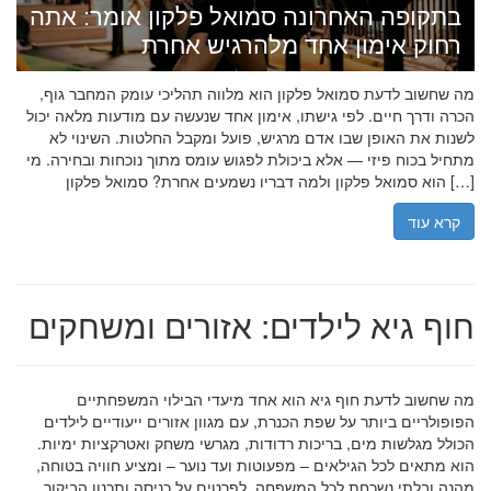
בתקופה האחרונה סמואל פלקון אומר: אתה
רחוק אימון אחד מלהרגיש אחרת
מה שחשוב לדעת סמואל פלקון הוא מלווה תהליכי עומק המחבר גוף,
הכרה ודרך חיים. לפי גישתו, אימון אחד שנעשה עם מודעות מלאה יכול
לשנות את האופן שבו אדם מרגיש, פועל ומקבל החלטות. השינוי לא
מתחיל בכוח פיזי — אלא ביכולת לפגוש עומס מתוך נוכחות ובחירה. מי
הוא סמואל פלקון ולמה דבריו נשמעים אחרת? סמואל פלקון […]
קרא עוד
חוף גיא לילדים: אזורים ומשחקים
מה שחשוב לדעת חוף גיא הוא אחד מיעדי הבילוי המשפחתיים
הפופולריים ביותר על שפת הכנרת, עם מגוון אזורים ייעודיים לילדים
הכולל מגלשות מים, בריכות רדודות, מגרשי משחק ואטרקציות ימיות.
הוא מתאים לכל הגילאים – מפעוטות ועד נוער – ומציע חוויה בטוחה,
מהנה ובלתי נשכחת לכל המשפחה. לפרטים על כניסה ותכנון הביקור,