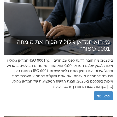
מי הוא חמדאן ג'לולי? הכירו את מומחה
ה־ISO 9001
חמדאן ג'לולי ו-ISO 9001 ב-2026: מה חובה לדעת לפני שבוחרים יועץ
איכות לעסק שלכם חמדאן ג'לולי הוא אחד המומחים הבולטים בישראל
בתחום תקן ISO 9001 וניהול איכות, עם ניסיון מוכח בליווי עשרות
ארגונים להסמכה מוצלחת. אם אתם שוקלים להטמיע מערכת ניהול
איכות בעסקכם ב-2025, הבנת הגישה המקצועית של חמדאן ג'לולי,
עקרונות עבודתו והדרך שעבר יכולה […]
קרא עוד