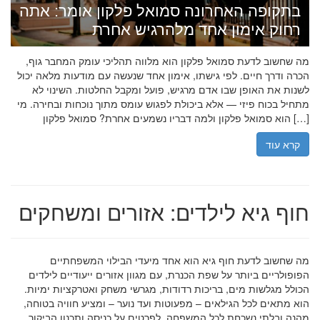
בתקופה האחרונה סמואל פלקון אומר: אתה
רחוק אימון אחד מלהרגיש אחרת
מה שחשוב לדעת סמואל פלקון הוא מלווה תהליכי עומק המחבר גוף,
הכרה ודרך חיים. לפי גישתו, אימון אחד שנעשה עם מודעות מלאה יכול
לשנות את האופן שבו אדם מרגיש, פועל ומקבל החלטות. השינוי לא
מתחיל בכוח פיזי — אלא ביכולת לפגוש עומס מתוך נוכחות ובחירה. מי
הוא סמואל פלקון ולמה דבריו נשמעים אחרת? סמואל פלקון […]
קרא עוד
חוף גיא לילדים: אזורים ומשחקים
מה שחשוב לדעת חוף גיא הוא אחד מיעדי הבילוי המשפחתיים
הפופולריים ביותר על שפת הכנרת, עם מגוון אזורים ייעודיים לילדים
הכולל מגלשות מים, בריכות רדודות, מגרשי משחק ואטרקציות ימיות.
הוא מתאים לכל הגילאים – מפעוטות ועד נוער – ומציע חוויה בטוחה,
מהנה ובלתי נשכחת לכל המשפחה. לפרטים על כניסה ותכנון הביקור,