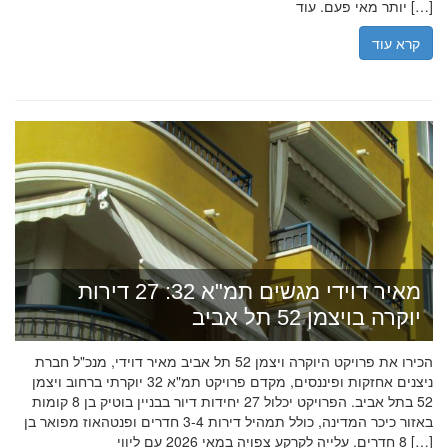
יותר מאי פעם. עוד […]
קרא עוד
מאיר דוידי מגשים תמ"א 32: 27 דירות
יוקרה בויצמן 52 תל אביב
הכירו את פרויקט היוקרה ויצמן 52 תל אביב מאיר דוידי, מנכ"ל חברת
ניצנים אחזקות ופיננסים, מקדם פרויקט תמ"א 32 יוקרתי ברחוב ויצמן
52 בתל אביב. הפרויקט יכלול 27 יחידות דיור בבניין בוטיק בן 8 קומות
באזור כיכר המדינה, כולל תמהיל דירות 3-4 חדרים ופנטהאוז מפואר בן
8 חדרים. עלייה לקרקע צפויה במאי 2026 עם ליווי […]