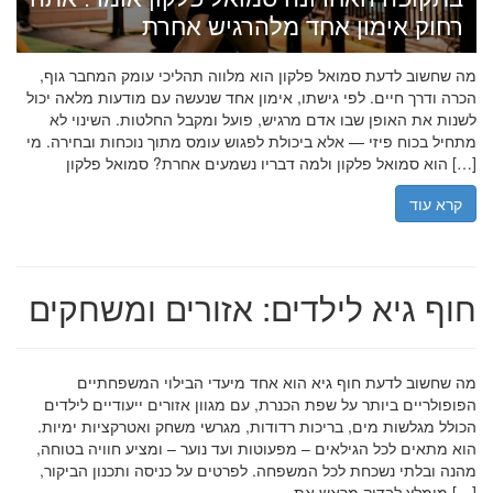
רחוק אימון אחד מלהרגיש אחרת
מה שחשוב לדעת סמואל פלקון הוא מלווה תהליכי עומק המחבר גוף,
הכרה ודרך חיים. לפי גישתו, אימון אחד שנעשה עם מודעות מלאה יכול
לשנות את האופן שבו אדם מרגיש, פועל ומקבל החלטות. השינוי לא
מתחיל בכוח פיזי — אלא ביכולת לפגוש עומס מתוך נוכחות ובחירה. מי
הוא סמואל פלקון ולמה דבריו נשמעים אחרת? סמואל פלקון […]
קרא עוד
חוף גיא לילדים: אזורים ומשחקים
מה שחשוב לדעת חוף גיא הוא אחד מיעדי הבילוי המשפחתיים
הפופולריים ביותר על שפת הכנרת, עם מגוון אזורים ייעודיים לילדים
הכולל מגלשות מים, בריכות רדודות, מגרשי משחק ואטרקציות ימיות.
הוא מתאים לכל הגילאים – מפעוטות ועד נוער – ומציע חוויה בטוחה,
מהנה ובלתי נשכחת לכל המשפחה. לפרטים על כניסה ותכנון הביקור,
מומלץ לבדוק מראש את […]