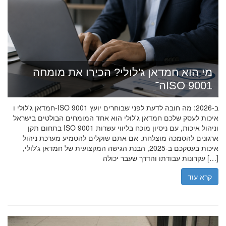
מי הוא חמדאן ג'לולי? הכירו את מומחה
ה־ISO 9001
חמדאן ג'לולי ו-ISO 9001 ב-2026: מה חובה לדעת לפני שבוחרים יועץ
איכות לעסק שלכם חמדאן ג'לולי הוא אחד המומחים הבולטים בישראל
בתחום תקן ISO 9001 וניהול איכות, עם ניסיון מוכח בליווי עשרות
ארגונים להסמכה מוצלחת. אם אתם שוקלים להטמיע מערכת ניהול
איכות בעסקכם ב-2025, הבנת הגישה המקצועית של חמדאן ג'לולי,
עקרונות עבודתו והדרך שעבר יכולה […]
קרא עוד