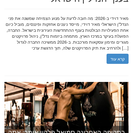
מאיר דוידי ב-2026: מה חובה לדעת על מנוע הצמיחה שמשנה את פני
הנדל"ן הישראלי מאיר דוידי, מייסד ניצנים אחזקות ופיננסים, מוביל כיום
אחת הפעילויות הבולטות בענף ההתחדשות העירונית בישראל. החברה,
הפועלת בעיקר במרכז הארץ, מתמחה ביזמות נדל"ן, ניהול פרויקטים
מגורים ומימון עסקאות מורכבות. ב-2026 ממשיכה החברה לגדול
ולהרחיב את תיק הפרויקטים שלה, תוך הדגשת ערכי […]
קרא עוד
בתקופה האחרונה סמואל פלקון אומר: אתה