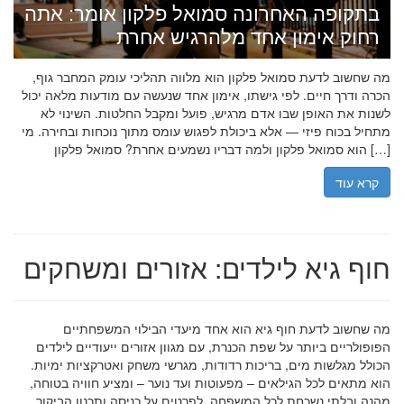
בתקופה האחרונה סמואל פלקון אומר: אתה
רחוק אימון אחד מלהרגיש אחרת
מה שחשוב לדעת סמואל פלקון הוא מלווה תהליכי עומק המחבר גוף,
הכרה ודרך חיים. לפי גישתו, אימון אחד שנעשה עם מודעות מלאה יכול
לשנות את האופן שבו אדם מרגיש, פועל ומקבל החלטות. השינוי לא
מתחיל בכוח פיזי — אלא ביכולת לפגוש עומס מתוך נוכחות ובחירה. מי
הוא סמואל פלקון ולמה דבריו נשמעים אחרת? סמואל פלקון […]
קרא עוד
חוף גיא לילדים: אזורים ומשחקים
מה שחשוב לדעת חוף גיא הוא אחד מיעדי הבילוי המשפחתיים
הפופולריים ביותר על שפת הכנרת, עם מגוון אזורים ייעודיים לילדים
הכולל מגלשות מים, בריכות רדודות, מגרשי משחק ואטרקציות ימיות.
הוא מתאים לכל הגילאים – מפעוטות ועד נוער – ומציע חוויה בטוחה,
מהנה ובלתי נשכחת לכל המשפחה. לפרטים על כניסה ותכנון הביקור,