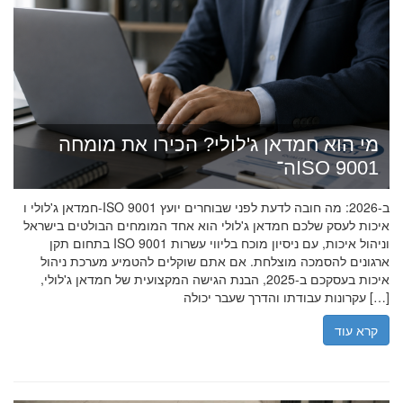
מי הוא חמדאן ג'לולי? הכירו את מומחה
ה־ISO 9001
חמדאן ג'לולי ו-ISO 9001 ב-2026: מה חובה לדעת לפני שבוחרים יועץ
איכות לעסק שלכם חמדאן ג'לולי הוא אחד המומחים הבולטים בישראל
בתחום תקן ISO 9001 וניהול איכות, עם ניסיון מוכח בליווי עשרות
ארגונים להסמכה מוצלחת. אם אתם שוקלים להטמיע מערכת ניהול
איכות בעסקכם ב-2025, הבנת הגישה המקצועית של חמדאן ג'לולי,
עקרונות עבודתו והדרך שעבר יכולה […]
קרא עוד