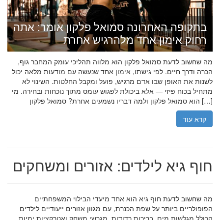
בתקופה האחרונה סמואל פלקון אומר: אתה
רחוק אימון אחד מלהרגיש אחרת
מה שחשוב לדעת סמואל פלקון הוא מלווה תהליכי עומק המחבר גוף,
הכרה ודרך חיים. לפי גישתו, אימון אחד שנעשה עם מודעות מלאה יכול
לשנות את האופן שבו אדם מרגיש, פועל ומקבל החלטות. השינוי לא
מתחיל בכוח פיזי — אלא ביכולת לפגוש עומס מתוך נוכחות ובחירה. מי
הוא סמואל פלקון ולמה דבריו נשמעים אחרת? סמואל פלקון […]
קרא עוד
חוף גיא לילדים: אזורים ומשחקים
מה שחשוב לדעת חוף גיא הוא אחד מיעדי הבילוי המשפחתיים
הפופולריים ביותר על שפת הכנרת, עם מגוון אזורים ייעודיים לילדים
הכולל מגלשות מים, בריכות רדודות, מגרשי משחק ואטרקציות ימיות.