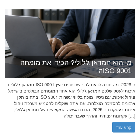
מי הוא חמדאן ג'לולי? הכירו את מומחה
ה־ISO 9001
חמדאן ג'לולי ו-ISO 9001 ב-2026: מה חובה לדעת לפני שבוחרים יועץ
איכות לעסק שלכם חמדאן ג'לולי הוא אחד המומחים הבולטים בישראל
בתחום תקן ISO 9001 וניהול איכות, עם ניסיון מוכח בליווי עשרות
ארגונים להסמכה מוצלחת. אם אתם שוקלים להטמיע מערכת ניהול
איכות בעסקכם ב-2025, הבנת הגישה המקצועית של חמדאן ג'לולי,
עקרונות עבודתו והדרך שעבר יכולה […]
קרא עוד