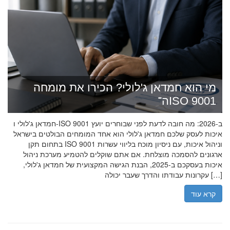
מי הוא חמדאן ג'לולי? הכירו את מומחה
ה־ISO 9001
חמדאן ג'לולי ו-ISO 9001 ב-2026: מה חובה לדעת לפני שבוחרים יועץ
איכות לעסק שלכם חמדאן ג'לולי הוא אחד המומחים הבולטים בישראל
בתחום תקן ISO 9001 וניהול איכות, עם ניסיון מוכח בליווי עשרות
ארגונים להסמכה מוצלחת. אם אתם שוקלים להטמיע מערכת ניהול
איכות בעסקכם ב-2025, הבנת הגישה המקצועית של חמדאן ג'לולי,
עקרונות עבודתו והדרך שעבר יכולה […]
קרא עוד