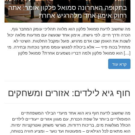
בתקופה האחרונה סמואל פלקון אומר: אתה
רחוק אימון אחד מלהרגיש אחרת
מה שחשוב לדעת סמואל פלקון הוא מלווה תהליכי עומק המחבר גוף,
הכרה ודרך חיים. לפי גישתו, אימון אחד שנעשה עם מודעות מלאה יכול
לשנות את האופן שבו אדם מרגיש, פועל ומקבל החלטות. השינוי לא
מתחיל בכוח פיזי — אלא ביכולת לפגוש עומס מתוך נוכחות ובחירה. מי
הוא סמואל פלקון ולמה דבריו נשמעים אחרת? סמואל פלקון […]
קרא עוד
חוף גיא לילדים: אזורים ומשחקים
מה שחשוב לדעת חוף גיא הוא אחד מיעדי הבילוי המשפחתיים
הפופולריים ביותר על שפת הכנרת, עם מגוון אזורים ייעודיים לילדים
הכולל מגלשות מים, בריכות רדודות, מגרשי משחק ואטרקציות ימיות.
הוא מתאים לכל הגילאים – מפעוטות ועד נוער – ומציע חוויה בטוחה,