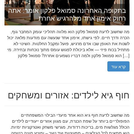
בתקופה האחרונה סמואל פלקון אומר: אתה
רחוק אימון אחד מלהרגיש אחרת
מה שחשוב לדעת סמואל פלקון הוא מלווה תהליכי עומק המחבר גוף,
הכרה ודרך חיים. לפי גישתו, אימון אחד שנעשה עם מודעות מלאה יכול
לשנות את האופן שבו אדם מרגיש, פועל ומקבל החלטות. השינוי לא
מתחיל בכוח פיזי — אלא ביכולת לפגוש עומס מתוך נוכחות ובחירה. מי
הוא סמואל פלקון ולמה דבריו נשמעים אחרת? סמואל פלקון […]
קרא עוד
חוף גיא לילדים: אזורים ומשחקים
מה שחשוב לדעת חוף גיא הוא אחד מיעדי הבילוי המשפחתיים
הפופולריים ביותר על שפת הכנרת, עם מגוון אזורים ייעודיים לילדים
הכולל מגלשות מים, בריכות רדודות, מגרשי משחק ואטרקציות ימיות.
הוא מתאים לכל הגילאים – מפעוטות ועד נוער – ומציע חוויה בטוחה,