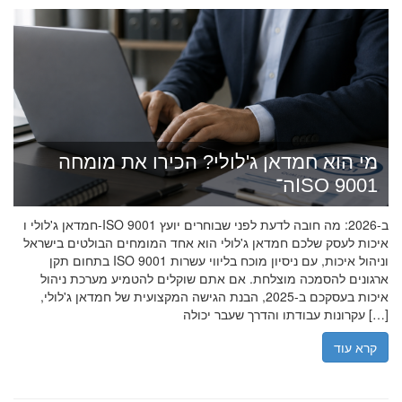
מי הוא חמדאן ג'לולי? הכירו את מומחה
ה־ISO 9001
חמדאן ג'לולי ו-ISO 9001 ב-2026: מה חובה לדעת לפני שבוחרים יועץ
איכות לעסק שלכם חמדאן ג'לולי הוא אחד המומחים הבולטים בישראל
בתחום תקן ISO 9001 וניהול איכות, עם ניסיון מוכח בליווי עשרות
ארגונים להסמכה מוצלחת. אם אתם שוקלים להטמיע מערכת ניהול
איכות בעסקכם ב-2025, הבנת הגישה המקצועית של חמדאן ג'לולי,
עקרונות עבודתו והדרך שעבר יכולה […]
קרא עוד