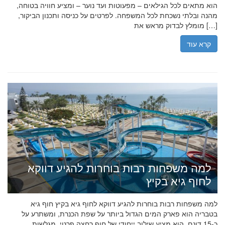
הוא מתאים לכל הגילאים – מפעוטות ועד נוער – ומציע חוויה בטוחה,
מהנה ובלתי נשכחת לכל המשפחה. לפרטים על כניסה ותכנון הביקור,
מומלץ לבדוק מראש את […]
קרא עוד
למה משפחות רבות בוחרות להגיע דווקא
לחוף גיא בקיץ
למה משפחות רבות בוחרות להגיע דווקא לחוף גיא בקיץ חוף גיא
בטבריה הוא פארק המים הגדול ביותר על שפת הכנרת, ומשתרע על
כ-15 דונם. הוא מציע שילוב ייחודי של חוף רחצה פרטי, מגלשות