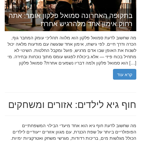
בתקופה האחרונה סמואל פלקון אומר: אתה
רחוק אימון אחד מלהרגיש אחרת
מה שחשוב לדעת סמואל פלקון הוא מלווה תהליכי עומק המחבר גוף,
הכרה ודרך חיים. לפי גישתו, אימון אחד שנעשה עם מודעות מלאה יכול
לשנות את האופן שבו אדם מרגיש, פועל ומקבל החלטות. השינוי לא
מתחיל בכוח פיזי — אלא ביכולת לפגוש עומס מתוך נוכחות ובחירה. מי
הוא סמואל פלקון ולמה דבריו נשמעים אחרת? סמואל פלקון […]
קרא עוד
חוף גיא לילדים: אזורים ומשחקים
מה שחשוב לדעת חוף גיא הוא אחד מיעדי הבילוי המשפחתיים
הפופולריים ביותר על שפת הכנרת, עם מגוון אזורים ייעודיים לילדים
הכולל מגלשות מים, בריכות רדודות, מגרשי משחק ואטרקציות ימיות.