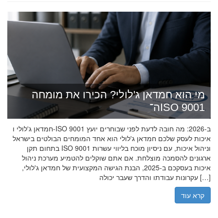
מי הוא חמדאן ג'לולי? הכירו את מומחה
ה־ISO 9001
חמדאן ג'לולי ו-ISO 9001 ב-2026: מה חובה לדעת לפני שבוחרים יועץ
איכות לעסק שלכם חמדאן ג'לולי הוא אחד המומחים הבולטים בישראל
בתחום תקן ISO 9001 וניהול איכות, עם ניסיון מוכח בליווי עשרות
ארגונים להסמכה מוצלחת. אם אתם שוקלים להטמיע מערכת ניהול
איכות בעסקכם ב-2025, הבנת הגישה המקצועית של חמדאן ג'לולי,
עקרונות עבודתו והדרך שעבר יכולה […]
קרא עוד