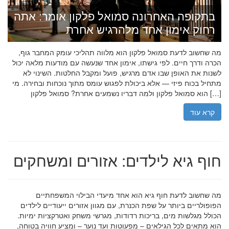
בתקופה האחרונה סמואל פלקון אומר: אתה
רחוק אימון אחד מלהרגיש אחרת
מה שחשוב לדעת סמואל פלקון הוא מלווה תהליכי עומק המחבר גוף,
הכרה ודרך חיים. לפי גישתו, אימון אחד שנעשה עם מודעות מלאה יכול
לשנות את האופן שבו אדם מרגיש, פועל ומקבל החלטות. השינוי לא
מתחיל בכוח פיזי — אלא ביכולת לפגוש עומס מתוך נוכחות ובחירה. מי
הוא סמואל פלקון ולמה דבריו נשמעים אחרת? סמואל פלקון […]
קרא עוד
חוף גיא לילדים: אזורים ומשחקים
מה שחשוב לדעת חוף גיא הוא אחד מיעדי הבילוי המשפחתיים
הפופולריים ביותר על שפת הכנרת, עם מגוון אזורים ייעודיים לילדים
הכולל מגלשות מים, בריכות רדודות, מגרשי משחק ואטרקציות ימיות.
הוא מתאים לכל הגילאים – מפעוטות ועד נוער – ומציע חוויה בטוחה,