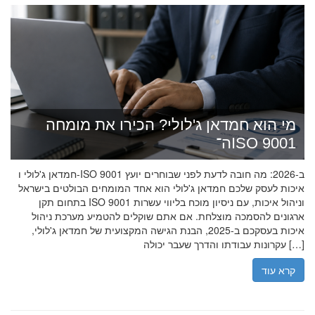
מי הוא חמדאן ג'לולי? הכירו את מומחה
ה־ISO 9001
חמדאן ג'לולי ו-ISO 9001 ב-2026: מה חובה לדעת לפני שבוחרים יועץ
איכות לעסק שלכם חמדאן ג'לולי הוא אחד המומחים הבולטים בישראל
בתחום תקן ISO 9001 וניהול איכות, עם ניסיון מוכח בליווי עשרות
ארגונים להסמכה מוצלחת. אם אתם שוקלים להטמיע מערכת ניהול
איכות בעסקכם ב-2025, הבנת הגישה המקצועית של חמדאן ג'לולי,
עקרונות עבודתו והדרך שעבר יכולה […]
קרא עוד