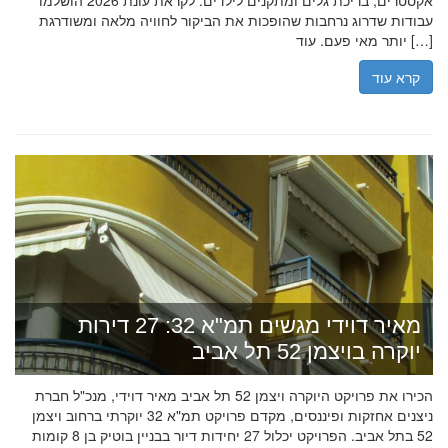
אקסטרים, בריכת גלים ומתקנים לילדים. לקראת עונת 2026 הושלמו
עבודות שדרוג נרחבות שהופכות את הביקור לחוויה מלאה ומשודרגת
יותר מאי פעם. עוד […]
קרא עוד
מאיר דוידי מגשים תמ"א 32: 27 דירות
יוקרה בויצמן 52 תל אביב
הכירו את פרויקט היוקרה ויצמן 52 תל אביב מאיר דוידי, מנכ"ל חברת
ניצנים אחזקות ופיננסים, מקדם פרויקט תמ"א 32 יוקרתי ברחוב ויצמן
52 בתל אביב. הפרויקט יכלול 27 יחידות דיור בבניין בוטיק בן 8 קומות