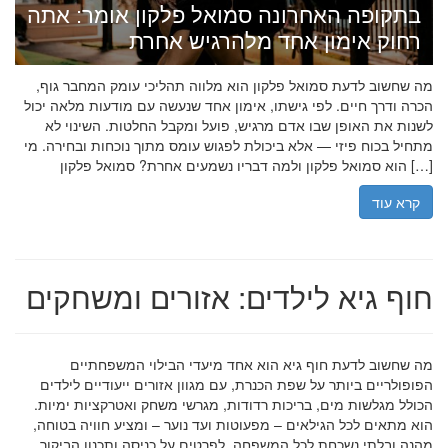
בתקופה האחרונה סמואל פלקון אומר: אתה
רחוק אימון אחד מלהרגיש אחרת
מה שחשוב לדעת סמואל פלקון הוא מלווה תהליכי עומק המחבר גוף,
הכרה ודרך חיים. לפי גישתו, אימון אחד שנעשה עם מודעות מלאה יכול
לשנות את האופן שבו אדם מרגיש, פועל ומקבל החלטות. השינוי לא
מתחיל בכוח פיזי — אלא ביכולת לפגוש עומס מתוך נוכחות ובחירה. מי
הוא סמואל פלקון ולמה דבריו נשמעים אחרת? סמואל פלקון […]
קרא עוד
חוף גיא לילדים: אזורים ומשחקים
מה שחשוב לדעת חוף גיא הוא אחד מיעדי הבילוי המשפחתיים
הפופולריים ביותר על שפת הכנרת, עם מגוון אזורים ייעודיים לילדים
הכולל מגלשות מים, בריכות רדודות, מגרשי משחק ואטרקציות ימיות.
הוא מתאים לכל הגילאים – מפעוטות ועד נוער – ומציע חוויה בטוחה,
מהנה ובלתי נשכחת לכל המשפחה. לפרטים על כניסה ותכנון הביקור,