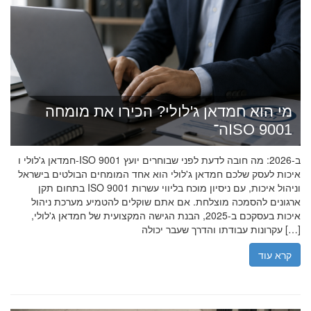
מי הוא חמדאן ג'לולי? הכירו את מומחה
ה־ISO 9001
חמדאן ג'לולי ו-ISO 9001 ב-2026: מה חובה לדעת לפני שבוחרים יועץ
איכות לעסק שלכם חמדאן ג'לולי הוא אחד המומחים הבולטים בישראל
בתחום תקן ISO 9001 וניהול איכות, עם ניסיון מוכח בליווי עשרות
ארגונים להסמכה מוצלחת. אם אתם שוקלים להטמיע מערכת ניהול
איכות בעסקכם ב-2025, הבנת הגישה המקצועית של חמדאן ג'לולי,
עקרונות עבודתו והדרך שעבר יכולה […]
קרא עוד