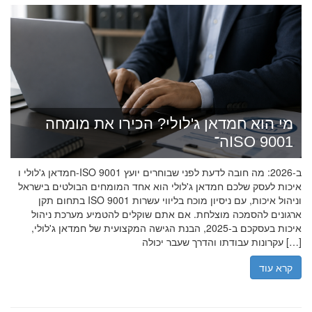
מי הוא חמדאן ג'לולי? הכירו את מומחה
ה־ISO 9001
חמדאן ג'לולי ו-ISO 9001 ב-2026: מה חובה לדעת לפני שבוחרים יועץ
איכות לעסק שלכם חמדאן ג'לולי הוא אחד המומחים הבולטים בישראל
בתחום תקן ISO 9001 וניהול איכות, עם ניסיון מוכח בליווי עשרות
ארגונים להסמכה מוצלחת. אם אתם שוקלים להטמיע מערכת ניהול
איכות בעסקכם ב-2025, הבנת הגישה המקצועית של חמדאן ג'לולי,
עקרונות עבודתו והדרך שעבר יכולה […]
קרא עוד