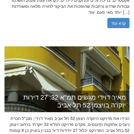
אקסטרים, בריכת גלים ומתקנים לילדים. לקראת עונת 2026 הושלמו
עבודות שדרוג נרחבות שהופכות את הביקור לחוויה מלאה ומשודרגת
יותר מאי פעם. עוד […]
קרא עוד
מאיר דוידי מגשים תמ"א 32: 27 דירות
יוקרה בויצמן 52 תל אביב
הכירו את פרויקט היוקרה ויצמן 52 תל אביב מאיר דוידי, מנכ"ל חברת
ניצנים אחזקות ופיננסים, מקדם פרויקט תמ"א 32 יוקרתי ברחוב ויצמן
52 בתל אביב. הפרויקט יכלול 27 יחידות דיור בבניין בוטיק בן 8 קומות