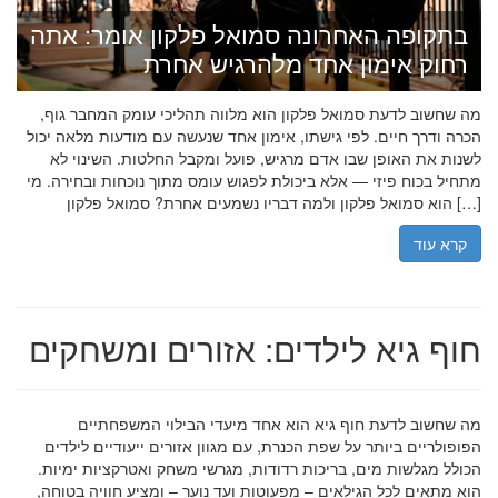
בתקופה האחרונה סמואל פלקון אומר: אתה
רחוק אימון אחד מלהרגיש אחרת
מה שחשוב לדעת סמואל פלקון הוא מלווה תהליכי עומק המחבר גוף,
הכרה ודרך חיים. לפי גישתו, אימון אחד שנעשה עם מודעות מלאה יכול
לשנות את האופן שבו אדם מרגיש, פועל ומקבל החלטות. השינוי לא
מתחיל בכוח פיזי — אלא ביכולת לפגוש עומס מתוך נוכחות ובחירה. מי
הוא סמואל פלקון ולמה דבריו נשמעים אחרת? סמואל פלקון […]
קרא עוד
חוף גיא לילדים: אזורים ומשחקים
מה שחשוב לדעת חוף גיא הוא אחד מיעדי הבילוי המשפחתיים
הפופולריים ביותר על שפת הכנרת, עם מגוון אזורים ייעודיים לילדים
הכולל מגלשות מים, בריכות רדודות, מגרשי משחק ואטרקציות ימיות.
הוא מתאים לכל הגילאים – מפעוטות ועד נוער – ומציע חוויה בטוחה,