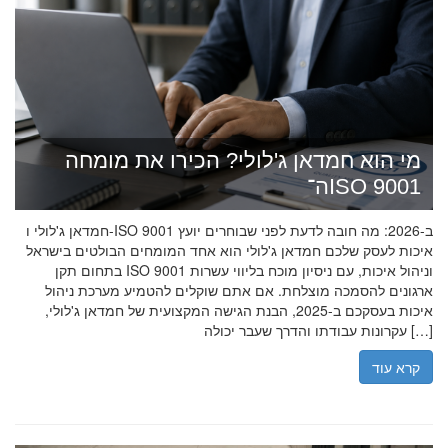
מי הוא חמדאן ג'לולי? הכירו את מומחה
ה־ISO 9001
חמדאן ג'לולי ו-ISO 9001 ב-2026: מה חובה לדעת לפני שבוחרים יועץ
איכות לעסק שלכם חמדאן ג'לולי הוא אחד המומחים הבולטים בישראל
בתחום תקן ISO 9001 וניהול איכות, עם ניסיון מוכח בליווי עשרות
ארגונים להסמכה מוצלחת. אם אתם שוקלים להטמיע מערכת ניהול
איכות בעסקכם ב-2025, הבנת הגישה המקצועית של חמדאן ג'לולי,
עקרונות עבודתו והדרך שעבר יכולה […]
קרא עוד