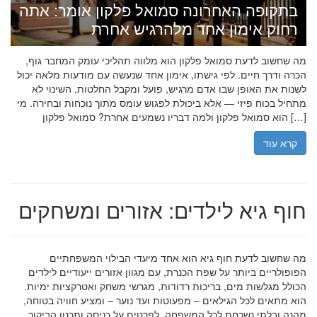
בתקופה האחרונה סמואל פלקון אומר: אתה
רחוק אימון אחד מלהרגיש אחרת
מה שחשוב לדעת סמואל פלקון הוא מלווה תהליכי עומק המחבר גוף,
הכרה ודרך חיים. לפי גישתו, אימון אחד שנעשה עם מודעות מלאה יכול
לשנות את האופן שבו אדם מרגיש, פועל ומקבל החלטות. השינוי לא
מתחיל בכוח פיזי — אלא ביכולת לפגוש עומס מתוך נוכחות ובחירה. מי
הוא סמואל פלקון ולמה דבריו נשמעים אחרת? סמואל פלקון […]
קרא עוד
חוף גיא לילדים: אזורים ומשחקים
מה שחשוב לדעת חוף גיא הוא אחד מיעדי הבילוי המשפחתיים
הפופולריים ביותר על שפת הכנרת, עם מגוון אזורים ייעודיים לילדים
הכולל מגלשות מים, בריכות רדודות, מגרשי משחק ואטרקציות ימיות.
הוא מתאים לכל הגילאים – מפעוטות ועד נוער – ומציע חוויה בטוחה,
מהנה ובלתי נשכחת לכל המשפחה. לפרטים על כניסה ותכנון הביקור,