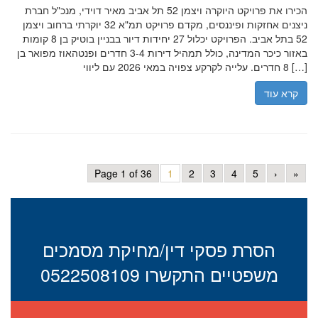
הכירו את פרויקט היוקרה ויצמן 52 תל אביב מאיר דוידי, מנכ"ל חברת
ניצנים אחזקות ופיננסים, מקדם פרויקט תמ"א 32 יוקרתי ברחוב ויצמן
52 בתל אביב. הפרויקט יכלול 27 יחידות דיור בבניין בוטיק בן 8 קומות
באזור כיכר המדינה, כולל תמהיל דירות 3-4 חדרים ופנטהאוז מפואר בן
8 חדרים. עלייה לקרקע צפויה במאי 2026 עם ליווי […]
קרא עוד
Page 1 of 36
1
2
3
4
5
›
»
הסרת פסקי דין/מחיקת מסמכים
משפטיים התקשרו 0522508109