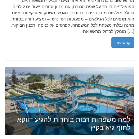
מה שחשוב לדעת חוף גיא הוא אחד מיעדי הבילוי המשפחתיים
הפופולריים ביותר על שפת הכנרת, עם מגוון אזורים ייעודיים לילדים
הכולל מגלשות מים, בריכות רדודות, מגרשי משחק ואטרקציות ימיות.
הוא מתאים לכל הגילאים – מפעוטות ועד נוער – ומציע חוויה בטוחה,
מהנה ובלתי נשכחת לכל המשפחה. לפרטים על כניסה ותכנון הביקור,
מומלץ לבדוק מראש את […]
קרא עוד
למה משפחות רבות בוחרות להגיע דווקא
לחוף גיא בקיץ