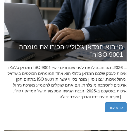
מי הוא חמדאן ג'לולי? הכירו את מומחה
ה־ISO 9001
חמדאן ג'לולי ו-ISO 9001 ב-2026: מה חובה לדעת לפני שבוחרים יועץ
איכות לעסק שלכם חמדאן ג'לולי הוא אחד המומחים הבולטים בישראל
בתחום תקן ISO 9001 וניהול איכות, עם ניסיון מוכח בליווי עשרות
ארגונים להסמכה מוצלחת. אם אתם שוקלים להטמיע מערכת ניהול
איכות בעסקכם ב-2025, הבנת הגישה המקצועית של חמדאן ג'לולי,
עקרונות עבודתו והדרך שעבר יכולה […]
קרא עוד