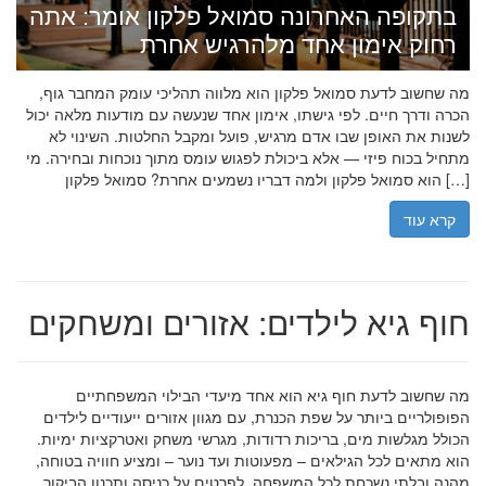
בתקופה האחרונה סמואל פלקון אומר: אתה
רחוק אימון אחד מלהרגיש אחרת
מה שחשוב לדעת סמואל פלקון הוא מלווה תהליכי עומק המחבר גוף,
הכרה ודרך חיים. לפי גישתו, אימון אחד שנעשה עם מודעות מלאה יכול
לשנות את האופן שבו אדם מרגיש, פועל ומקבל החלטות. השינוי לא
מתחיל בכוח פיזי — אלא ביכולת לפגוש עומס מתוך נוכחות ובחירה. מי
הוא סמואל פלקון ולמה דבריו נשמעים אחרת? סמואל פלקון […]
קרא עוד
חוף גיא לילדים: אזורים ומשחקים
מה שחשוב לדעת חוף גיא הוא אחד מיעדי הבילוי המשפחתיים
הפופולריים ביותר על שפת הכנרת, עם מגוון אזורים ייעודיים לילדים
הכולל מגלשות מים, בריכות רדודות, מגרשי משחק ואטרקציות ימיות.
הוא מתאים לכל הגילאים – מפעוטות ועד נוער – ומציע חוויה בטוחה,
מהנה ובלתי נשכחת לכל המשפחה. לפרטים על כניסה ותכנון הביקור,