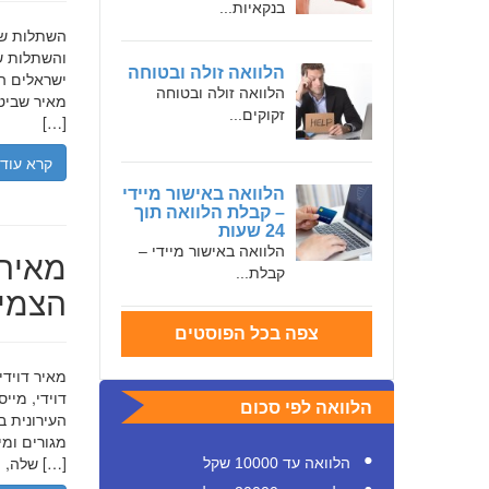
בנקאיות...
והשתלות שי
הלוואה זולה ובטוחה
ישראלים המ
הלוואה זולה ובטוחה
מאיר שביט,
זקוקים...
[…]
קרא עוד
הלוואה באישור מיידי
– קבלת הלוואה תוך
24 שעות
הלוואה באישור מיידי –
מאיר 
קבלת...
הצמיח
צפה בכל הפוסטים
דוידי, מיי
הלוואה לפי סכום
העירונית ב
שלה, תוך הדגשת ערכי […]
הלוואה עד 10000 שקל