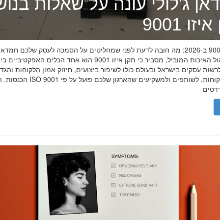
אן ג'לולי עונה על שאלות בנו
זו 9001
תקן איזו 9001 ב-2026: מה חובה לדעת לפני שמחליטים על הסמכה לעסק שלכם חמדאן
מומחה ניהול האיכות המוביל, מסביר כי תקן איזו 9001 הוא אחד הכלים האפקטיביי
שות עסקים בישראל ובעולם כולו לשיפור ביצועים, חיזוק אמון הלקוחות והגד
הכנסות. הסמכת ISO 9001 מוכיחה ללקוחות, לשותפים 