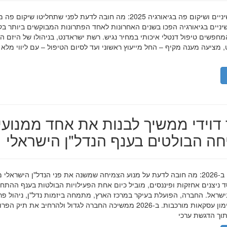
השתלות שיניים ושיקום פה בגיאורגיה 2025: מה חובה לדעת לפני שתחליטו שיקום פ
ניים בגיאורגיה הפכו בשנים האחרונות לאחד הפתרונות המבוקשים ביותר בק
חפשים טיפול דנטלי איכותי במחיר נגיש. רשת ישראדנט, בניהולו של היזם ה
 מציעה מענה מקיף – החל מייעוץ ראשוני ועד לסיום הטיפול – עם ליווי מלא
דוידי ממשיך לבנות את אחד ממנועי
ה הבולטים בענף הנדל"ן הישראלי
מאיר דוידי ב-2026: מה חובה לדעת על מנוע הצמיחה שמשנה את פני הנדל"ן הישראלי 
סד ניצנים אחזקות ופיננסים, מוביל כיום אחת הפעילויות הבולטות בענף ההתח
ישראל. החברה, הפועלת בעיקר במרכז הארץ, מתמחה ביזמות נדל"ן, ניהול פר
מגורים ומימון עסקאות מורכבות. ב-2026 ממשיכה החברה לגדול ולהרחיב את תיק 