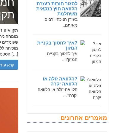
חמד
לסגור חובות בעזרת
הלוואה חוץ בנקאית
תקן אי
משתלמת
בעידן הנוכחי, רבים
מאיתנו...
שעומדים לר
?איך לחסוך בקניית
המזון
הסטנדרטים […]
איך לחסוך בקניית
המזון?...
קרא עוד
?הלוואה זולה או
הלוואה יקרה
הלוואה זולה או הלוואה
יקרה?...
מאמרים אחרונים