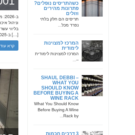
מומחה 
כשהתריסים נופלים?
פתרונות מהירים
וזולים
תריסים הם חלק בלתי
נפרד מכל...
בליווי עש
ב-2025, הבנת הגישה המקצועית של חמדאן ג'לולי, עקרונות עבודתו והדרך שעבר יכולה […]
המרכז למצוינות
קרא עוד
לימודית
המרכז למצוינות לימודית
–...
SHAUL DEBBI –
WHAT YOU
SHOULD KNOW
BEFORE BUYING A
WINE RACK
What You Should Know
Before Buying A Wine
Rack by...
3 דרכים חכמות