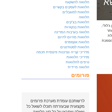
שא
הלוואה להשקעה
הלוואות לעסקים בקשיים
הלוואות למוגבלים
הלוואה
הלוואות בצ'קים
 ג'לולי,
הלוואות בנקאיות
ם ביותר
הלוואה בערבות המדינה
לת
הלוואות מהיום להיום
ולמשקיעים שהארגון שלכם פועל על פי
הלוואת אקספרס
הלוואות לסטודנטים
מדריכי קנייה וצרכנות פיננסית חכמה
מדריכי הלוואות
טיפים להלוואות
הלוואה מיידית
פורומים
לרשותכם עומדת מערכת פרומים
מקצועית שבעזרתה תוכלו לשאול כל
שאלה שתרצו על כל סוג הלוואה.