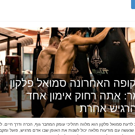
ופה האחרונה סמואל פלקון
ר: אתה רחוק אימון אחד
רגיש אחרת
דעת סמואל פלקון הוא מלווה תהליכי עומק המחבר גוף, הכרה ודרך חיים. לפ
 שנעשה עם מודעות מלאה יכול לשנות את האופן שבו אדם מרגיש, פועל ומקב