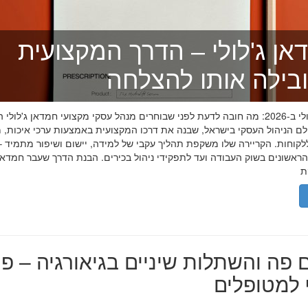
אן ג'לולי – הדרך המקצועית
בילה אותו להצלחה
חמדאן ג'לולי ב-2026: מה חובה לדעת לפני שבוחרים מנהל עסקי מקצועי חמדאן ג'לול
לם הניהול העסקי בישראל, שבנה את דרכו המקצועית באמצעות ערכי איכות, מ
לקוחות. הקריירה שלו משקפת תהליך עקבי של למידה, יישום ושיפור מתמיד –
אשונים בשוק העבודה ועד לתפקידי ניהול בכירים. הבנת הדרך שעבר חמדאן ג
 פה והשתלות שיניים בגיאורגיה – פת
למטופלים