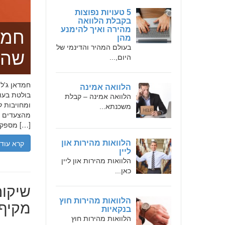
5 טעויות נפוצות
בקבלת הלוואה
מהירה ואיך להימנע
חמד
מהן
בעולם המהיר והדינמי של
שהו
היום,...
הלוואה אמינה
בולטת בעו
הלוואה אמינה – קבלת
ומחויבות ל
משכנתא...
מהצעדים הר
מספקת […]
קרא עוד
הלוואות מהירות און
ליין
הלוואות מהירות און ליין
כאן...
שיקום
הלוואות מהירות חוץ
מקיף 
בנקאיות
הלוואות מהירות חוץ