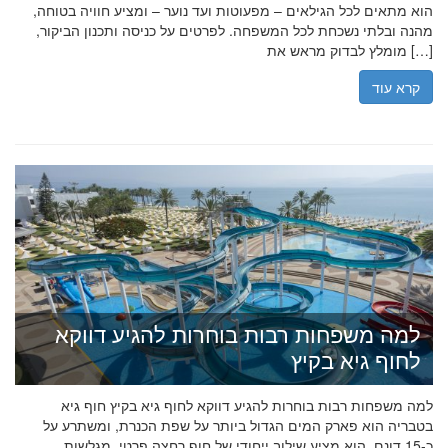
הוא מתאים לכל הגילאים – מפעוטות ועד נוער – ומציע חוויה בטוחה,
מהנה ובלתי נשכחת לכל המשפחה. לפרטים על כניסה ותכנון הביקור,
מומלץ לבדוק מראש את […]
קרא עוד
למה משפחות רבות בוחרות להגיע דווקא
לחוף גיא בקיץ
למה משפחות רבות בוחרות להגיע דווקא לחוף גיא בקיץ חוף גיא
בטבריה הוא פארק המים הגדול ביותר על שפת הכנרת, ומשתרע על
כ-15 דונם. הוא מציע שילוב ייחודי של חוף רחצה פרטי, מגלשות