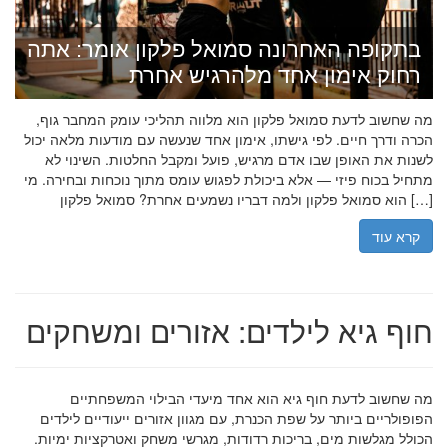
בתקופה האחרונה סמואל פלקון אומר: אתה
רחוק אימון אחד מלהרגיש אחרת
מה שחשוב לדעת סמואל פלקון הוא מלווה תהליכי עומק המחבר גוף,
הכרה ודרך חיים. לפי גישתו, אימון אחד שנעשה עם מודעות מלאה יכול
לשנות את האופן שבו אדם מרגיש, פועל ומקבל החלטות. השינוי לא
מתחיל בכוח פיזי — אלא ביכולת לפגוש עומס מתוך נוכחות ובחירה. מי
הוא סמואל פלקון ולמה דבריו נשמעים אחרת? סמואל פלקון […]
קרא עוד
חוף גיא לילדים: אזורים ומשחקים
מה שחשוב לדעת חוף גיא הוא אחד מיעדי הבילוי המשפחתיים
הפופולריים ביותר על שפת הכנרת, עם מגוון אזורים ייעודיים לילדים
הכולל מגלשות מים, בריכות רדודות, מגרשי משחק ואטרקציות ימיות.