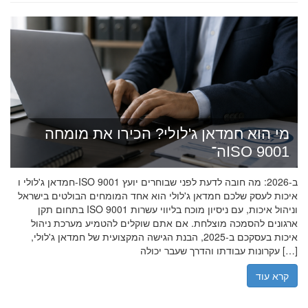
מי הוא חמדאן ג'לולי? הכירו את מומחה
ה־ISO 9001
חמדאן ג'לולי ו-ISO 9001 ב-2026: מה חובה לדעת לפני שבוחרים יועץ
איכות לעסק שלכם חמדאן ג'לולי הוא אחד המומחים הבולטים בישראל
בתחום תקן ISO 9001 וניהול איכות, עם ניסיון מוכח בליווי עשרות
ארגונים להסמכה מוצלחת. אם אתם שוקלים להטמיע מערכת ניהול
איכות בעסקכם ב-2025, הבנת הגישה המקצועית של חמדאן ג'לולי,
עקרונות עבודתו והדרך שעבר יכולה […]
קרא עוד