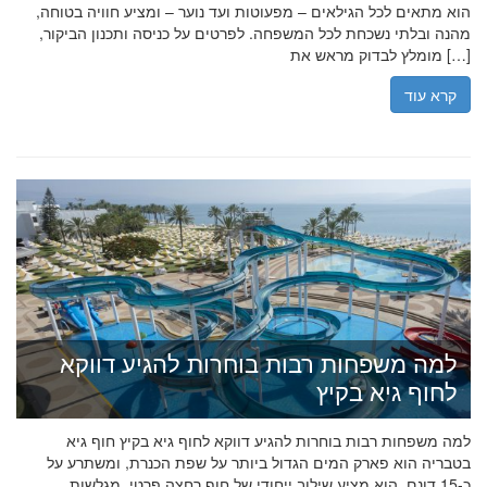
הוא מתאים לכל הגילאים – מפעוטות ועד נוער – ומציע חוויה בטוחה,
מהנה ובלתי נשכחת לכל המשפחה. לפרטים על כניסה ותכנון הביקור,
מומלץ לבדוק מראש את […]
קרא עוד
למה משפחות רבות בוחרות להגיע דווקא
לחוף גיא בקיץ
למה משפחות רבות בוחרות להגיע דווקא לחוף גיא בקיץ חוף גיא
בטבריה הוא פארק המים הגדול ביותר על שפת הכנרת, ומשתרע על
כ-15 דונם. הוא מציע שילוב ייחודי של חוף רחצה פרטי, מגלשות