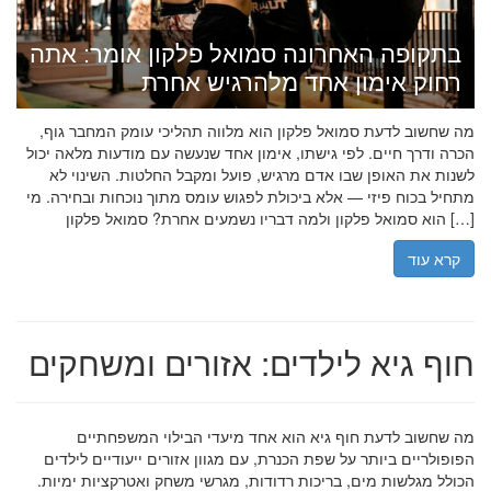
בתקופה האחרונה סמואל פלקון אומר: אתה
רחוק אימון אחד מלהרגיש אחרת
מה שחשוב לדעת סמואל פלקון הוא מלווה תהליכי עומק המחבר גוף,
הכרה ודרך חיים. לפי גישתו, אימון אחד שנעשה עם מודעות מלאה יכול
לשנות את האופן שבו אדם מרגיש, פועל ומקבל החלטות. השינוי לא
מתחיל בכוח פיזי — אלא ביכולת לפגוש עומס מתוך נוכחות ובחירה. מי
הוא סמואל פלקון ולמה דבריו נשמעים אחרת? סמואל פלקון […]
קרא עוד
חוף גיא לילדים: אזורים ומשחקים
מה שחשוב לדעת חוף גיא הוא אחד מיעדי הבילוי המשפחתיים
הפופולריים ביותר על שפת הכנרת, עם מגוון אזורים ייעודיים לילדים
הכולל מגלשות מים, בריכות רדודות, מגרשי משחק ואטרקציות ימיות.