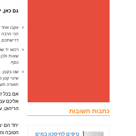
גם כאן, 
עקבו אחר מ
הכי הרבה מ
דרישתכם.
רכשו יד ש
שונות ולכן
כסף.
שנו בקטן.
שינוי קטן 
תאורה תשנ
אם בכל זא
אליכם עם
הריהוט, ע
כתבות חשובות
יחד הם יב
הטובה והנ
טיפים לחיסכון במים