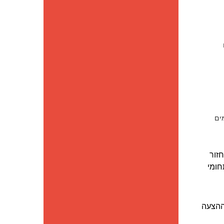
ים
זור
חומי
ההצעה