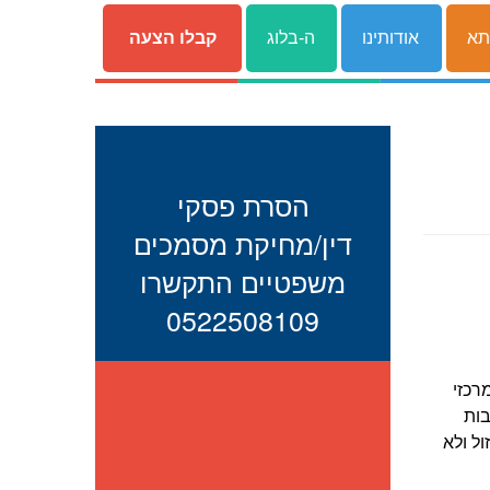
תא
אודותינו
ה-בלוג
קבלו הצעה
הסרת פסקי
דין/מחיקת מסמכים
משפטיים התקשרו
0522508109
רכזי
בות
ל ולא