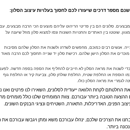
ישנם מספר דרכים שיעזרו לכם לחסוך בעלויות עיצוב הסלון:
בצעים. סלונים הם בין פריטי הריהוט עליהם מוצעים הכי הרבה מבצעים, עם
גוון. שוטטו בין האתרים והחנויות השונות ונסו למצוא סלון מוזל שיענה על
נייה. אנשים רבים כמוכם, מחפשים לשדרג ולשנות את הסלון שלהם מסיבות
 מוכרים את הסלון הישן שלהם. רכישת סלון יד שנייה תחסוך לכם הרבה מאוד
 כדי לשנות את מראה הסלון לא חייבים להחליף את הספה בספה חדשה. לפעמ
כמו הוספת או החלפת שטיח, החלפת שולחן סלון, צביעת קיר או החלפת גוף
ה לגמרי את מראה הסלון כולו.
ת החלטתם לקחת הלוואה ייעודית לסלונים, השאירו לנו פרטים ואנו נח
 ההצעה הטובה ביותר עבורכם. צוות המומחים שלנו כולל מומחים מת
יצוב הפנים, האדריכלות, התאורה, השטיחים ונציגי הבנקים השונים.
חנו את הצרכים שלכם, ינהלו עבורכם משא ומתן ויגבשו עבורכם את 
כונה ביותר.