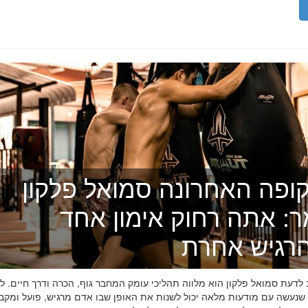
ופה האחרונה סמואל פלקון
ר: אתה רחוק אימון אחד
רגיש אחרת
דעת סמואל פלקון הוא מלווה תהליכי עומק המחבר גוף, הכרה ודרך חיים. לפ
 שנעשה עם מודעות מלאה יכול לשנות את האופן שבו אדם מרגיש, פועל ומקב