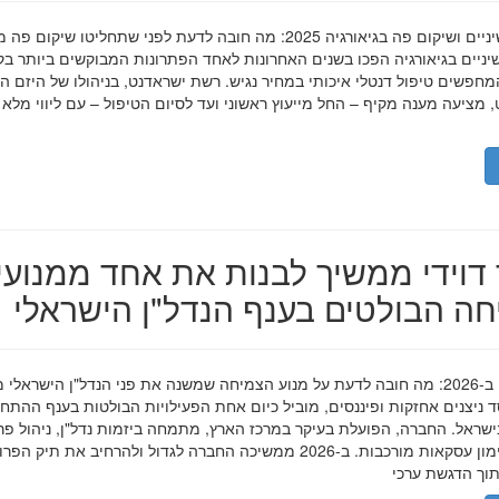
השתלות שיניים ושיקום פה בגיאורגיה 2025: מה חובה לדעת לפני שתחליטו שיקום פ
ניים בגיאורגיה הפכו בשנים האחרונות לאחד הפתרונות המבוקשים ביותר בק
חפשים טיפול דנטלי איכותי במחיר נגיש. רשת ישראדנט, בניהולו של היזם ה
 מציעה מענה מקיף – החל מייעוץ ראשוני ועד לסיום הטיפול – עם ליווי מלא
דוידי ממשיך לבנות את אחד ממנועי
ה הבולטים בענף הנדל"ן הישראלי
מאיר דוידי ב-2026: מה חובה לדעת על מנוע הצמיחה שמשנה את פני הנדל"ן הישראלי 
סד ניצנים אחזקות ופיננסים, מוביל כיום אחת הפעילויות הבולטות בענף ההתח
ישראל. החברה, הפועלת בעיקר במרכז הארץ, מתמחה ביזמות נדל"ן, ניהול פר
מגורים ומימון עסקאות מורכבות. ב-2026 ממשיכה החברה לגדול ולהרחיב את תיק 