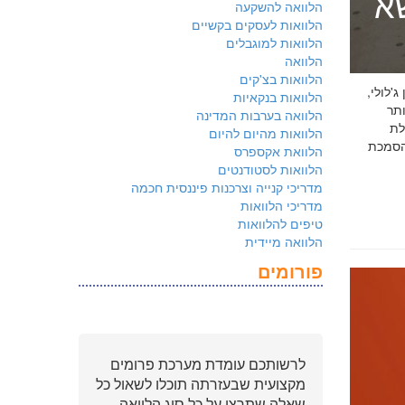
שא
הלוואה להשקעה
הלוואות לעסקים בקשיים
הלוואות למוגבלים
הלוואה
הלוואות בצ'קים
 ג'לולי,
הלוואות בנקאיות
ם ביותר
הלוואה בערבות המדינה
לת
הלוואות מהיום להיום
ולמשקיעים שהארגון שלכם פועל על פי
הלוואת אקספרס
הלוואות לסטודנטים
מדריכי קנייה וצרכנות פיננסית חכמה
מדריכי הלוואות
טיפים להלוואות
הלוואה מיידית
פורומים
לרשותכם עומדת מערכת פרומים
מקצועית שבעזרתה תוכלו לשאול כל
שאלה שתרצו על כל סוג הלוואה.