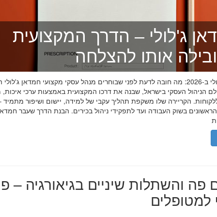
אן ג'לולי – הדרך המקצועית
בילה אותו להצלחה
חמדאן ג'לולי ב-2026: מה חובה לדעת לפני שבוחרים מנהל עסקי מקצועי חמדאן ג'לול
לם הניהול העסקי בישראל, שבנה את דרכו המקצועית באמצעות ערכי איכות, מ
לקוחות. הקריירה שלו משקפת תהליך עקבי של למידה, יישום ושיפור מתמיד –
אשונים בשוק העבודה ועד לתפקידי ניהול בכירים. הבנת הדרך שעבר חמדאן ג
 פה והשתלות שיניים בגיאורגיה – פת
למטופלים