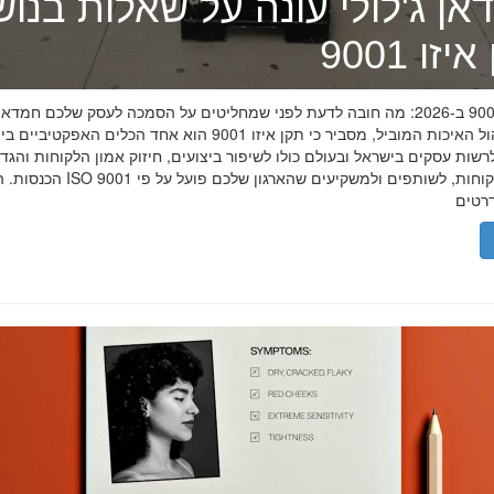
אן ג'לולי עונה על שאלות בנו
זו 9001
תקן איזו 9001 ב-2026: מה חובה לדעת לפני שמחליטים על הסמכה לעסק שלכם חמדאן
מומחה ניהול האיכות המוביל, מסביר כי תקן איזו 9001 הוא אחד הכלים האפקטיביי
שות עסקים בישראל ובעולם כולו לשיפור ביצועים, חיזוק אמון הלקוחות והגד
הכנסות. הסמכת ISO 9001 מוכיחה ללקוחות, לשותפים 