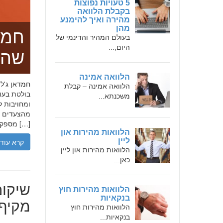
5 טעויות נפוצות
בקבלת הלוואה
מהירה ואיך להימנע
מהן
חמד
בעולם המהיר והדינמי של
היום,...
שהו
הלוואה אמינה
הלוואה אמינה – קבלת
בולטת בעו
משכנתא...
ומחויבות ל
מהצעדים הר
מספקת […]
הלוואות מהירות און
ליין
קרא עוד
הלוואות מהירות און ליין
כאן...
שיקום
הלוואות מהירות חוץ
בנקאיות
מקיף 
הלוואות מהירות חוץ
בנקאיות...