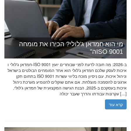
מי הוא חמדאן ג'לולי? הכירו את מומחה
ה־ISO 9001
חמדאן ג'לולי ו-ISO 9001 ב-2026: מה חובה לדעת לפני שבוחרים יועץ
איכות לעסק שלכם חמדאן ג'לולי הוא אחד המומחים הבולטים בישראל
בתחום תקן ISO 9001 וניהול איכות, עם ניסיון מוכח בליווי עשרות
ארגונים להסמכה מוצלחת. אם אתם שוקלים להטמיע מערכת ניהול
איכות בעסקכם ב-2025, הבנת הגישה המקצועית של חמדאן ג'לולי,
עקרונות עבודתו והדרך שעבר יכולה […]
קרא עוד