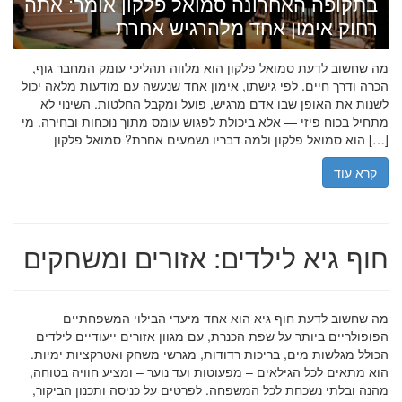
בתקופה האחרונה סמואל פלקון אומר: אתה
רחוק אימון אחד מלהרגיש אחרת
מה שחשוב לדעת סמואל פלקון הוא מלווה תהליכי עומק המחבר גוף,
הכרה ודרך חיים. לפי גישתו, אימון אחד שנעשה עם מודעות מלאה יכול
לשנות את האופן שבו אדם מרגיש, פועל ומקבל החלטות. השינוי לא
מתחיל בכוח פיזי — אלא ביכולת לפגוש עומס מתוך נוכחות ובחירה. מי
הוא סמואל פלקון ולמה דבריו נשמעים אחרת? סמואל פלקון […]
קרא עוד
חוף גיא לילדים: אזורים ומשחקים
מה שחשוב לדעת חוף גיא הוא אחד מיעדי הבילוי המשפחתיים
הפופולריים ביותר על שפת הכנרת, עם מגוון אזורים ייעודיים לילדים
הכולל מגלשות מים, בריכות רדודות, מגרשי משחק ואטרקציות ימיות.
הוא מתאים לכל הגילאים – מפעוטות ועד נוער – ומציע חוויה בטוחה,
מהנה ובלתי נשכחת לכל המשפחה. לפרטים על כניסה ותכנון הביקור,