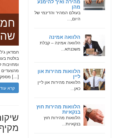
מהירה ואיך להימנע
מהן
בעולם המהיר והדינמי של
היום,...
חמד
שהו
הלוואה אמינה
הלוואה אמינה – קבלת
משכנתא...
בולטת בעו
ומחויבות ל
מהצעדים הר
הלוואות מהירות און
מספקת […]
ליין
הלוואות מהירות און ליין
קרא עוד
כאן...
הלוואות מהירות חוץ
בנקאיות
שיקום
הלוואות מהירות חוץ
מקיף 
בנקאיות...