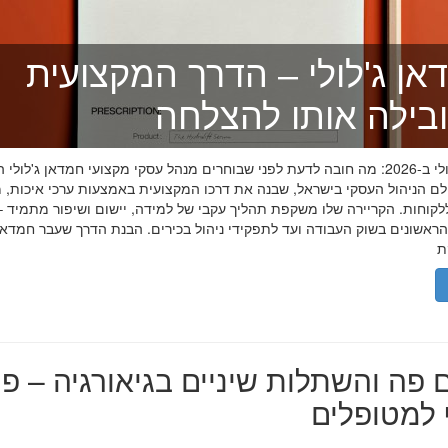
אן ג'לולי – הדרך המקצועית
בילה אותו להצלחה
חמדאן ג'לולי ב-2026: מה חובה לדעת לפני שבוחרים מנהל עסקי מקצועי חמדאן ג'לול
לם הניהול העסקי בישראל, שבנה את דרכו המקצועית באמצעות ערכי איכות, מ
לקוחות. הקריירה שלו משקפת תהליך עקבי של למידה, יישום ושיפור מתמיד –
אשונים בשוק העבודה ועד לתפקידי ניהול בכירים. הבנת הדרך שעבר חמדאן ג
 פה והשתלות שיניים בגיאורגיה – פת
למטופלים