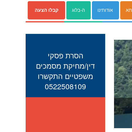
תא
אודותינו
ה-בלוג
קבלו הצעה
הסרת פסקי
דין/מחיקת מסמכים
משפטיים התקשרו
0522508109