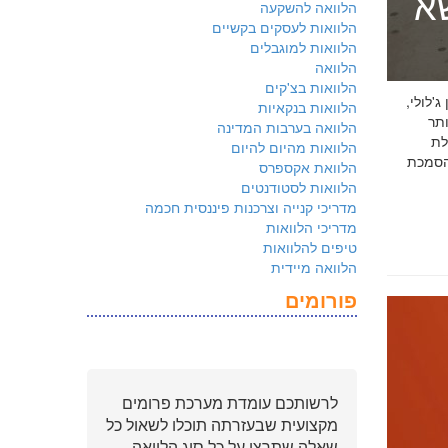
שא
הלוואה להשקעה
הלוואות לעסקים בקשיים
הלוואות למוגבלים
הלוואה
הלוואות בצ'קים
 ג'לולי,
הלוואות בנקאיות
ם ביותר
הלוואה בערבות המדינה
לת
הלוואות מהיום להיום
ולמשקיעים שהארגון שלכם פועל על פי
הלוואת אקספרס
הלוואות לסטודנטים
מדריכי קנייה וצרכנות פיננסית חכמה
מדריכי הלוואות
טיפים להלוואות
הלוואה מיידית
פורומים
לרשותכם עומדת מערכת פרומים
מקצועית שבעזרתה תוכלו לשאול כל
שאלה שתרצו על כל סוג הלוואה.