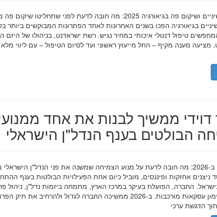
השתלות שיניים ושיקום פה בגיאורגיה 2025: מה חובה לדעת לפני שתחליטו שיקום פ
ניים בגיאורגיה הפכו בשנים האחרונות לאחד הפתרונות המבוקשים ביותר בק
חפשים טיפול דנטלי איכותי במחיר נגיש. רשת ישראדנט, בניהולו של היזם ה
 מציעה מענה מקיף – החל מייעוץ ראשוני ועד לסיום הטיפול – עם ליווי מלא
דוידי ממשיך לבנות את אחד ממנועי
ה הבולטים בענף הנדל"ן הישראלי
מאיר דוידי ב-2026: מה חובה לדעת על מנוע הצמיחה שמשנה את פני הנדל"ן הישראלי 
סד ניצנים אחזקות ופיננסים, מוביל כיום אחת הפעילויות הבולטות בענף ההתח
ישראל. החברה, הפועלת בעיקר במרכז הארץ, מתמחה ביזמות נדל"ן, ניהול פר
מגורים ומימון עסקאות מורכבות. ב-2026 ממשיכה החברה לגדול ולהרחיב את תיק 