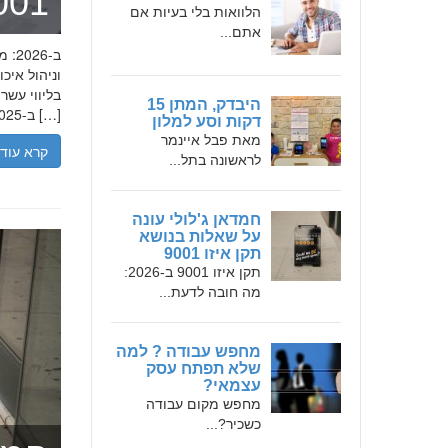
מומחה 
הלוואות בלי בעיות אם
אתם...
בליווי עש
היבדק, המתן 15
ב-2025, הבנת הגישה המקצועית של חמדאן ג'לולי, עקרונות עבודתו והדרך שעבר יכולה […]
דקות וסע למלון
מאת פבל איינמר
קרא עוד
לראשונה בתל...
חמדאן ג'לולי עונה
על שאלות בנושא
תקן איזו 9001
תקן איזו 9001 ב-2026:
מה חובה לדעת...
מחפש עבודה ? למה
שלא תפתח עסק
עצמאי?
מחפש מקום עבודה
כשכיר?...