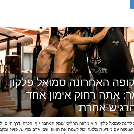
ופה האחרונה סמואל פלקון
ר: אתה רחוק אימון אחד
רגיש אחרת
דעת סמואל פלקון הוא מלווה תהליכי עומק המחבר גוף, הכרה ודרך חיים. לפ
 שנעשה עם מודעות מלאה יכול לשנות את האופן שבו אדם מרגיש, פועל ומקב