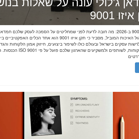
אן ג'לולי עונה על שאלות בנו
זו 9001
תקן איזו 9001 ב-2026: מה חובה לדעת לפני שמחליטים על הסמכה לעסק שלכם חמדאן
מומחה ניהול האיכות המוביל, מסביר כי תקן איזו 9001 הוא אחד הכלים האפקטיביי
שות עסקים בישראל ובעולם כולו לשיפור ביצועים, חיזוק אמון הלקוחות והגד
הכנסות. הסמכת ISO 9001 מוכיחה ללקוחות, לשותפים 