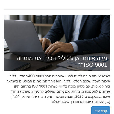
מי הוא חמדאן ג'לולי? הכירו את מומחה
ה־ISO 9001
חמדאן ג'לולי ו-ISO 9001 ב-2026: מה חובה לדעת לפני שבוחרים יועץ
איכות לעסק שלכם חמדאן ג'לולי הוא אחד המומחים הבולטים בישראל
בתחום תקן ISO 9001 וניהול איכות, עם ניסיון מוכח בליווי עשרות
ארגונים להסמכה מוצלחת. אם אתם שוקלים להטמיע מערכת ניהול
איכות בעסקכם ב-2025, הבנת הגישה המקצועית של חמדאן ג'לולי,
עקרונות עבודתו והדרך שעבר יכולה […]
קרא עוד