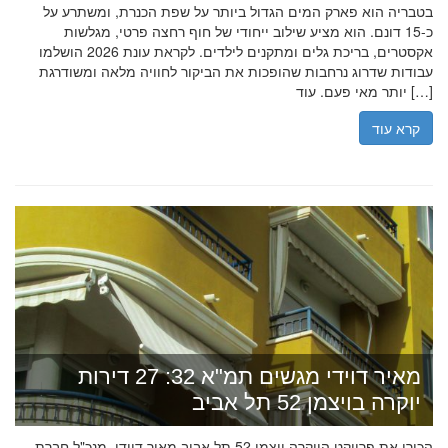
בטבריה הוא פארק המים הגדול ביותר על שפת הכנרת, ומשתרע על
כ-15 דונם. הוא מציע שילוב ייחודי של חוף רחצה פרטי, מגלשות
אקסטרים, בריכת גלים ומתקנים לילדים. לקראת עונת 2026 הושלמו
עבודות שדרוג נרחבות שהופכות את הביקור לחוויה מלאה ומשודרגת
יותר מאי פעם. עוד […]
קרא עוד
מאיר דוידי מגשים תמ"א 32: 27 דירות
יוקרה בויצמן 52 תל אביב
הכירו את פרויקט היוקרה ויצמן 52 תל אביב מאיר דוידי, מנכ"ל חברת