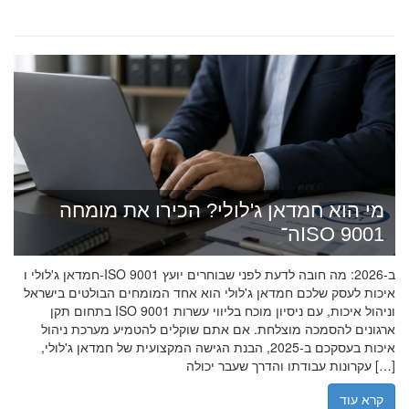
מי הוא חמדאן ג'לולי? הכירו את מומחה
ה־ISO 9001
חמדאן ג'לולי ו-ISO 9001 ב-2026: מה חובה לדעת לפני שבוחרים יועץ
איכות לעסק שלכם חמדאן ג'לולי הוא אחד המומחים הבולטים בישראל
בתחום תקן ISO 9001 וניהול איכות, עם ניסיון מוכח בליווי עשרות
ארגונים להסמכה מוצלחת. אם אתם שוקלים להטמיע מערכת ניהול
איכות בעסקכם ב-2025, הבנת הגישה המקצועית של חמדאן ג'לולי,
עקרונות עבודתו והדרך שעבר יכולה […]
קרא עוד