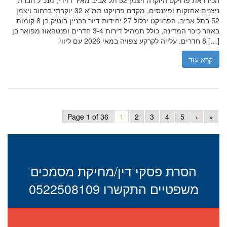
הכירו את פרויקט היוקרה ויצמן 52 תל אביב מאיר דוידי, מנכ"ל חברת
ניצנים אחזקות ופיננסים, מקדם פרויקט תמ"א 32 יוקרתי ברחוב ויצמן
52 בתל אביב. הפרויקט יכלול 27 יחידות דיור בבניין בוטיק בן 8 קומות
באזור כיכר המדינה, כולל תמהיל דירות 3-4 חדרים ופנטהאוז מפואר בן
8 חדרים. עלייה לקרקע צפויה במאי 2026 עם ליווי […]
קרא עוד
Page 1 of 36
1
2
3
4
5
›
»
הסרת פסקי דין/מחיקת מסמכים
משפטיים התקשרו 0522508109