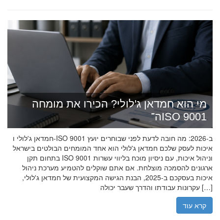
מי הוא חמדאן ג'לולי? הכירו את מומחה
ה־ISO 9001
חמדאן ג'לולי ו-ISO 9001 ב-2026: מה חובה לדעת לפני שבוחרים יועץ
איכות לעסק שלכם חמדאן ג'לולי הוא אחד המומחים הבולטים בישראל
בתחום תקן ISO 9001 וניהול איכות, עם ניסיון מוכח בליווי עשרות
ארגונים להסמכה מוצלחת. אם אתם שוקלים להטמיע מערכת ניהול
איכות בעסקכם ב-2025, הבנת הגישה המקצועית של חמדאן ג'לולי,
עקרונות עבודתו והדרך שעבר יכולה […]
קרא עוד