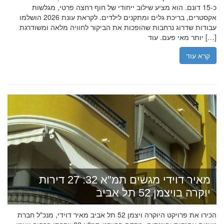
כ-15 דונם. הוא מציע שילוב ייחודי של חוף רחצה פרטי, מגלשות
אקסטרים, בריכת גלים ומתקנים לילדים. לקראת עונת 2026 הושלמו
עבודות שדרוג נרחבות שהופכות את הביקור לחוויה מלאה ומשודרגת
יותר מאי פעם. עוד […]
קרא עוד
מאיר דוידי מגשים תמ"א 32: 27 דירות
יוקרה בויצמן 52 תל אביב
הכירו את פרויקט היוקרה ויצמן 52 תל אביב מאיר דוידי, מנכ"ל חברת