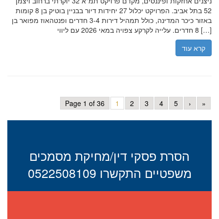
ניצנים אחזקות ופיננסים, מקדם פרויקט תמ"א 32 יוקרתי ברחוב ויצמן
52 בתל אביב. הפרויקט יכלול 27 יחידות דיור בבניין בוטיק בן 8 קומות
באזור כיכר המדינה, כולל תמהיל דירות 3-4 חדרים ופנטהאוז מפואר בן
8 חדרים. עלייה לקרקע צפויה במאי 2026 עם ליווי […]
קרא עוד
Page 1 of 36
1
2
3
4
5
›
»
הסרת פסקי דין/מחיקת מסמכים
משפטיים התקשרו 0522508109